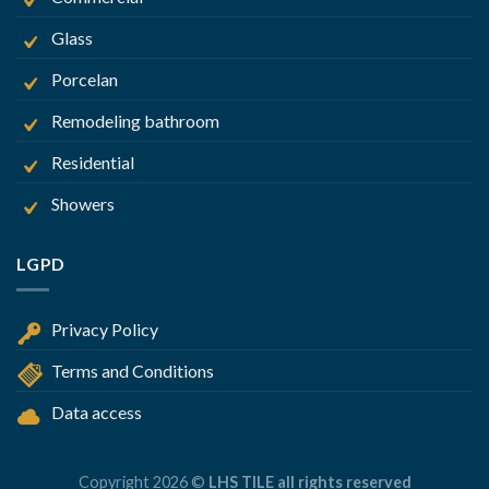
Glass
Porcelan
Remodeling bathroom
Residential
Showers
LGPD
Privacy Policy
Terms and Conditions
Data access
Copyright 2026 ©
LHS TILE all rights reserved