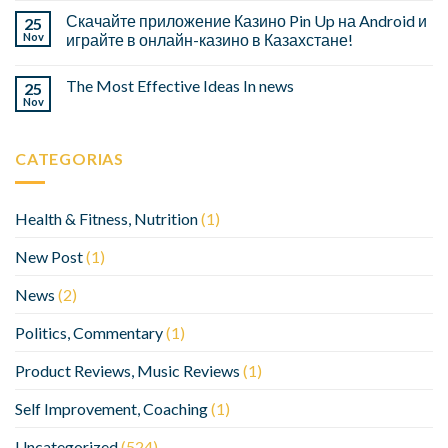
Скачайте приложение Казино Pin Up на Android и
25
Nov
играйте в онлайн-казино в Казахстане!
The Most Effective Ideas In news
25
Nov
CATEGORIAS
Health & Fitness, Nutrition
(1)
New Post
(1)
News
(2)
Politics, Commentary
(1)
Product Reviews, Music Reviews
(1)
Self Improvement, Coaching
(1)
Uncategorized
(524)