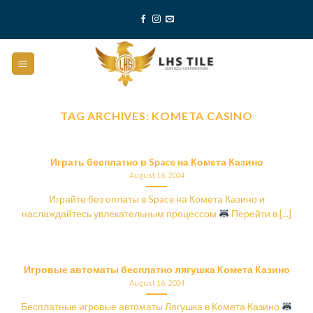
Skip
to
content
TAG ARCHIVES:
KOMETA CASINO
Играть бесплатно в Space на Комета Казино
August 16, 2024
Играйте без оплаты в Space на Комета Казино и
наслаждайтесь увлекательным процессом
Перейти в [...]
Игровые автоматы бесплатно лягушка Комета Казино
August 16, 2024
Бесплатные игровые автоматы Лягушка в Комета Казино