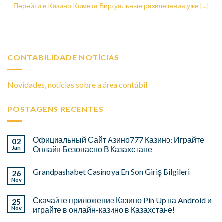
Перейти в Kазино Kомета Виртуальные развлечения уже [...]
CONTABILIDADE NOTÍCIAS
Novidades, notícias sobre a área contábil
POSTAGENS RECENTES
Официальный Сайт Азино777 Казино: Играйте
02
Jan
Онлайн Безопасно В Казахстане
Grandpashabet Casino’ya En Son Giriş Bilgileri
26
Nov
Скачайте приложение Казино Pin Up на Android и
25
Nov
играйте в онлайн-казино в Казахстане!