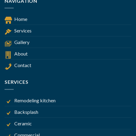
NAVIGATION
Home
Services
Gallery
About
Contact
SERVICES
Remodeling kitchen
Backsplash
Ceramic
Commercial