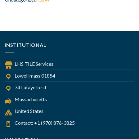
INSTITUTIONAL
LHS TILE Services
Lowell mass 01854
74 Lafayette st
Massachusetts
United States
Contact: +1 (978) 876-3825