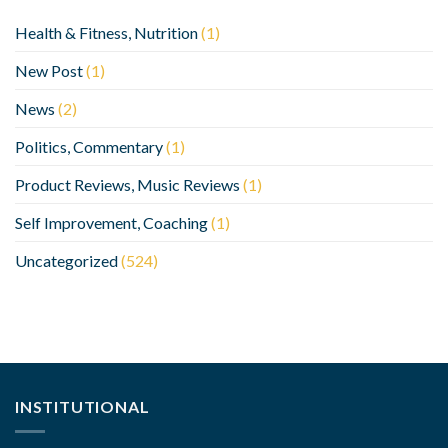
Health & Fitness, Nutrition
(1)
New Post
(1)
News
(2)
Politics, Commentary
(1)
Product Reviews, Music Reviews
(1)
Self Improvement, Coaching
(1)
Uncategorized
(524)
INSTITUTIONAL