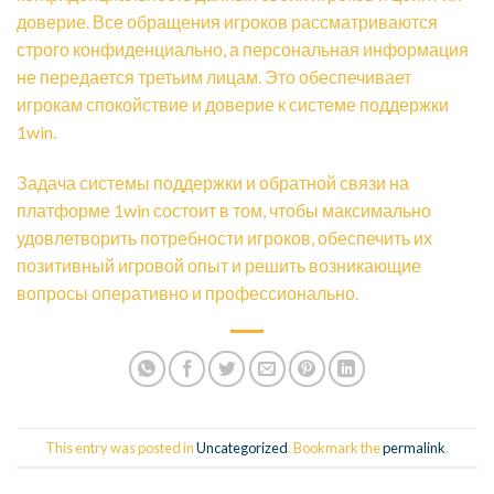
доверие. Все обращения игроков рассматриваются
строго конфиденциально, а персональная информация
не передается третьим лицам. Это обеспечивает
игрокам спокойствие и доверие к системе поддержки
1win.
Задача системы поддержки и обратной связи на
платформе 1win состоит в том, чтобы максимально
удовлетворить потребности игроков, обеспечить их
позитивный игровой опыт и решить возникающие
вопросы оперативно и профессионально.
This entry was posted in
Uncategorized
. Bookmark the
permalink
.