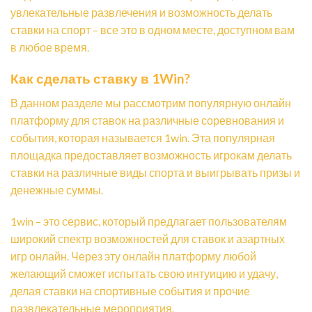
увлекательные развлечения и возможность делать
ставки на спорт – все это в одном месте, доступном вам
в любое время.
Как сделать ставку в 1Win?
В данном разделе мы рассмотрим популярную онлайн
платформу для ставок на различные соревнования и
события, которая называется 1win. Эта популярная
площадка предоставляет возможность игрокам делать
ставки на различные виды спорта и выигрывать призы и
денежные суммы.
1win – это сервис, который предлагает пользователям
широкий спектр возможностей для ставок и азартных
игр онлайн. Через эту онлайн платформу любой
желающий сможет испытать свою интуицию и удачу,
делая ставки на спортивные события и прочие
развлекательные мероприятия.