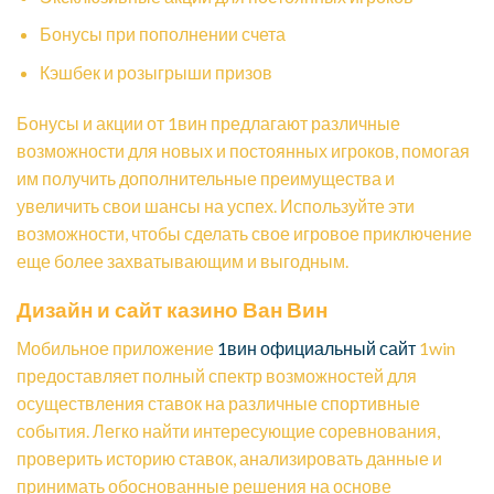
Бонусы при пополнении счета
Кэшбек и розыгрыши призов
Бонусы и акции от 1вин предлагают различные
возможности для новых и постоянных игроков, помогая
им получить дополнительные преимущества и
увеличить свои шансы на успех. Используйте эти
возможности, чтобы сделать свое игровое приключение
еще более захватывающим и выгодным.
Дизайн и сайт казино Ван Вин
Мобильное приложение
1вин официальный сайт
1win
предоставляет полный спектр возможностей для
осуществления ставок на различные спортивные
события. Легко найти интересующие соревнования,
проверить историю ставок, анализировать данные и
принимать обоснованные решения на основе