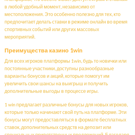
в любой удобный момент, независимо от
местоположения. Это особенно полезно для тех, кто
предпочитает делать ставки в режиме онлайн во время
спортивных событий или других массовых
мероприятий.
Преимущества казино 1win
Для всех игроков платформы 1win, будь то новички или
постоянные участники, доступны разнообразные
варианты бонусов и акций, которые помогут им
увеличить свои шансы на выигрыш и получить
дополнительные выгоды в процессе игры.
1 win предлагает различные бонусы для новых игроков,
которые только начинают свой путь на платформе. Эти
бонусы могут предоставляться в формате бесплатных
ставок, дополнительных средств на депозит или
специальных приветственных предложений. Благодаря