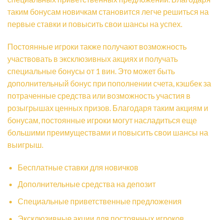
таким бонусам новичкам становится легче решиться на
первые ставки и повысить свои шансы на успех.
Постоянные игроки также получают возможность
участвовать в эксклюзивных акциях и получать
специальные бонусы от 1 вин. Это может быть
дополнительный бонус при пополнении счета, кэшбек за
потраченные средства или возможность участия в
розыгрышах ценных призов. Благодаря таким акциям и
бонусам, постоянные игроки могут насладиться еще
большими преимуществами и повысить свои шансы на
выигрыш.
Бесплатные ставки для новичков
Дополнительные средства на депозит
Специальные приветственные предложения
Эксклюзивные акции для постоянных игроков