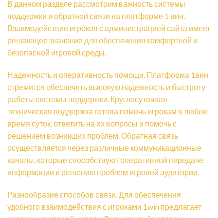
В данном разделе рассмотрим важность системы
поддержки и обратной связи на платформе 1 вин.
Взаимодействие игроков с администрацией сайта имеет
решающее значение для обеспечения комфортной и
безопасной игровой среды.
Надежность и оперативность помощи. Платформа 1вин
стремится обеспечить высокую надежность и быстроту
работы системы поддержки. Круглосуточная
техническая поддержка готова помочь игрокам в любое
время суток, ответить на их вопросы и помочь с
решением возникших проблем. Обратная связь
осуществляется через различные коммуникационные
каналы, которые способствуют оперативной передаче
информации и решению проблем игровой аудитории.
Разнообразие способов связи. Для обеспечения
удобного взаимодействия с игроками 1win предлагает