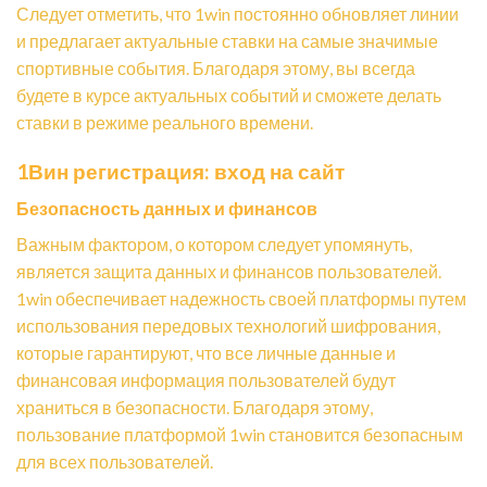
Следует отметить, что 1win постоянно обновляет линии
и предлагает актуальные ставки на самые значимые
спортивные события. Благодаря этому, вы всегда
будете в курсе актуальных событий и сможете делать
ставки в режиме реального времени.
1Вин регистрация: вход на сайт
Безопасность данных и финансов
Важным фактором, о котором следует упомянуть,
является защита данных и финансов пользователей.
1win обеспечивает надежность своей платформы путем
использования передовых технологий шифрования,
которые гарантируют, что все личные данные и
финансовая информация пользователей будут
храниться в безопасности. Благодаря этому,
пользование платформой 1win становится безопасным
для всех пользователей.