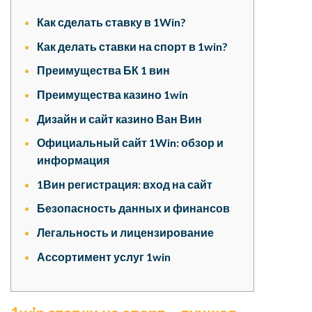
Как сделать ставку в 1Win?
Как делать ставки на спорт в 1win?
Преимущества БК 1 вин
Преимущества казино 1win
Дизайн и сайт казино Ван Вин
Официальный сайт 1Win: обзор и
информация
1Вин регистрация: вход на сайт
Безопасность данных и финансов
Легальность и лицензирование
Ассортимент услуг 1win