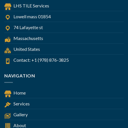
LHS TILE Services
Lowell mass 01854
74 Lafayette st
Massachusetts
United States
Contact: +1 (978) 876-3825
NAVIGATION
Home
Services
Gallery
About