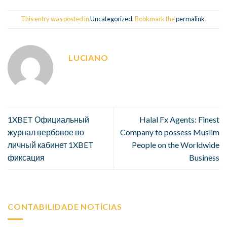
This entry was posted in
Uncategorized
. Bookmark the
permalink
.
LUCIANO
1XBET Официальный
Halal Fx Agents: Finest
журнал вербовое во
Company to possess Muslim
личный кабинет 1XBET
People on the Worldwide
фиксация
Business
CONTABILIDADE NOTÍCIAS