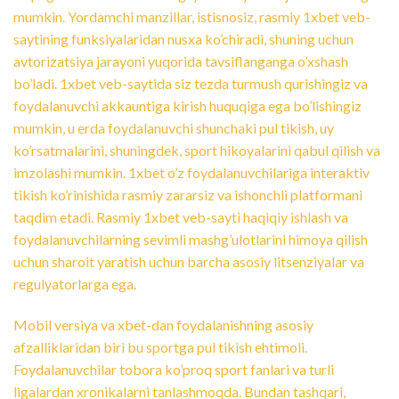
mumkin. Yordamchi manzillar, istisnosiz, rasmiy 1xbet veb-
saytining funksiyalaridan nusxa ko’chiradi, shuning uchun
avtorizatsiya jarayoni yuqorida tavsiflanganga o’xshash
bo’ladi. 1xbet veb-saytida siz tezda turmush qurishingiz va
foydalanuvchi akkauntiga kirish huquqiga ega bo’lishingiz
mumkin, u erda foydalanuvchi shunchaki pul tikish, uy
ko’rsatmalarini, shuningdek, sport hikoyalarini qabul qilish va
imzolashi mumkin. 1xbet o’z foydalanuvchilariga interaktiv
tikish ko’rinishida rasmiy zararsiz va ishonchli platformani
taqdim etadi. Rasmiy 1xbet veb-sayti haqiqiy ishlash va
foydalanuvchilarning sevimli mashg’ulotlarini himoya qilish
uchun sharoit yaratish uchun barcha asosiy litsenziyalar va
regulyatorlarga ega.
Mobil versiya va xbet-dan foydalanishning asosiy
afzalliklaridan biri bu sportga pul tikish ehtimoli.
Foydalanuvchilar tobora ko’proq sport fanlari va turli
ligalardan xronikalarni tanlashmoqda. Bundan tashqari,