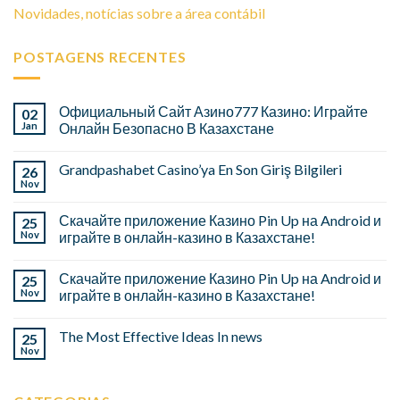
Novidades, notícias sobre a área contábil
POSTAGENS RECENTES
Официальный Сайт Азино777 Казино: Играйте
02
Jan
Онлайн Безопасно В Казахстане
Grandpashabet Casino’ya En Son Giriş Bilgileri
26
Nov
Скачайте приложение Казино Pin Up на Android и
25
Nov
играйте в онлайн-казино в Казахстане!
Скачайте приложение Казино Pin Up на Android и
25
Nov
играйте в онлайн-казино в Казахстане!
The Most Effective Ideas In news
25
Nov