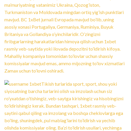
ma’muriyatning vatanimiz Ukraina, Qozog’iston,
Turkmaniston va Moldovada mingdan ortiq yig’ish punktlari
mavjud.
BC 1xBet jurnali Evropada mavjud bo’lib, uning
asosiy xonasi Portugaliya, Germaniya, Ruminiya, Buyuk
Britaniya va Gollandiya o’yinchilaridir. O’zingizni
firibgarlarning harakatlaridan himoya qilish uchun 1xbet
rasmiy veb-saytida yoki ilovada depozitni to’ldirish kifoya.
Mahalliy kompaniya tomonidan to’lovlar uchun shaxsiy
komissiyalar mavjud emas, ammo mijozning to’lov xizmatlari
Zamax uchun to’lovni oshiradi.
Tikish turlarida sport, sport, shou yoki
siyosatning barcha turlarini olish va imzolash uchun siz
ro’yxatdan o’tishingiz, veb-saytga kirishingiz va hisobingizni
to’ldirishingiz kerak. Bundan tashqari, 1xbet rasmiy veb-
saytini qabul qiling va imzolang va boshqa cheklovlarga ega
bo’ling, shuningdek, pul mablag’larini to’ldirish va yechib
olishda komissiyalar oling. Ba’zi to’ldirish usullari, yechimga