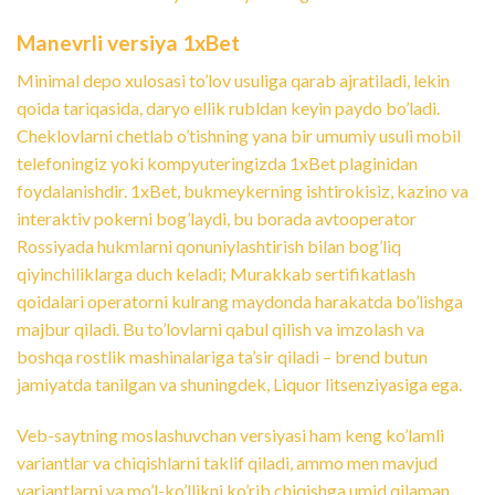
Manevrli versiya 1xBet
Minimal depo xulosasi to’lov usuliga qarab ajratiladi, lekin
qoida tariqasida, daryo ellik rubldan keyin paydo bo’ladi.
Cheklovlarni chetlab o’tishning yana bir umumiy usuli mobil
telefoningiz yoki kompyuteringizda 1xBet plaginidan
foydalanishdir. 1xBet, bukmeykerning ishtirokisiz, kazino va
interaktiv pokerni bog’laydi, bu borada avtooperator
Rossiyada hukmlarni qonuniylashtirish bilan bog’liq
qiyinchiliklarga duch keladi; Murakkab sertifikatlash
qoidalari operatorni kulrang maydonda harakatda bo’lishga
majbur qiladi. Bu to’lovlarni qabul qilish va imzolash va
boshqa rostlik mashinalariga ta’sir qiladi – brend butun
jamiyatda tanilgan va shuningdek, Liquor litsenziyasiga ega.
Veb-saytning moslashuvchan versiyasi ham keng ko’lamli
variantlar va chiqishlarni taklif qiladi, ammo men mavjud
variantlarni va mo’l-ko’llikni ko’rib chiqishga umid qilaman.