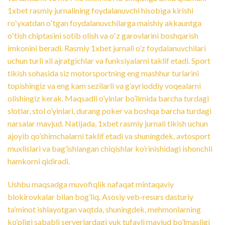
1xbet rasmiy jurnalining foydalanuvchi hisobiga kirishi
roʻyxatdan oʻtgan foydalanuvchilarga maishiy akkauntga
oʻtish chiptasini sotib olish va oʻz garovlarini boshqarish
imkonini beradi. Rasmiy 1xbet jurnali o’z foydalanuvchilari
uchun turli xil ajratgichlar va funksiyalarni taklif etadi. Sport
tikish sohasida siz motorsportning eng mashhur turlarini
topishingiz va eng kam sezilarli va g’ayrioddiy voqealarni
olishingiz kerak. Maqsadli o’yinlar bo’limida barcha turdagi
slotlar, stol o’yinlari, durang poker va boshqa barcha turdagi
narsalar mavjud. Natijada, 1xbet rasmiy jurnali tikish uchun
ajoyib qo’shimchalarni taklif etadi va shuningdek, avtosport
muxlislari va bag’ishlangan chiqishlar ko’rinishidagi ishonchli
hamkorni qidiradi.
Ushbu maqsadga muvofiqlik nafaqat mintaqaviy
blokirovkalar bilan bog’liq. Asosiy veb-resurs dasturiy
ta’minot ishlayotgan vaqtda, shuningdek, mehmonlarning
ko’pligi sababli serverlardagi yuk tufayli mavjud bo’lmasligi