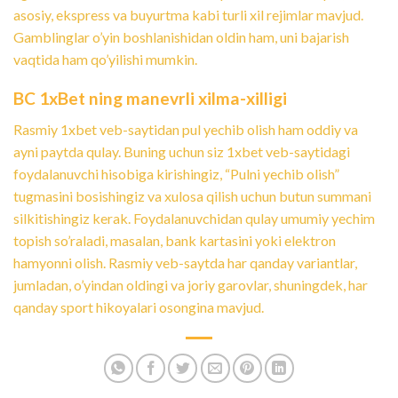
asosiy, ekspress va buyurtma kabi turli xil rejimlar mavjud.
Gamblinglar o’yin boshlanishidan oldin ham, uni bajarish
vaqtida ham qo’yilishi mumkin.
BC 1xBet ning manevrli xilma-xilligi
Rasmiy 1xbet veb-saytidan pul yechib olish ham oddiy va
ayni paytda qulay. Buning uchun siz 1xbet veb-saytidagi
foydalanuvchi hisobiga kirishingiz, “Pulni yechib olish”
tugmasini bosishingiz va xulosa qilish uchun butun summani
silkitishingiz kerak. Foydalanuvchidan qulay umumiy yechim
topish so’raladi, masalan, bank kartasini yoki elektron
hamyonni olish. Rasmiy veb-saytda har qanday variantlar,
jumladan, o’yindan oldingi va joriy garovlar, shuningdek, har
qanday sport hikoyalari osongina mavjud.