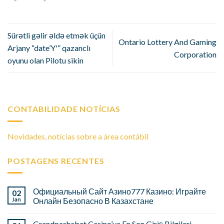
Sürətli gəlir əldə etmək üçün
Ontario Lottery And Gaming
Arjany “date’Y'” qazanclı
Corporation
oyunu olan Pilotu sikin
CONTABILIDADE NOTÍCIAS
Novidades, notícias sobre a área contábil
POSTAGENS RECENTES
Официальный Сайт Азино777 Казино: Играйте
02
Jan
Онлайн Безопасно В Казахстане
Grandpashabet Casino’ya En Son Giriş Bilgileri