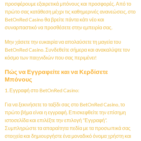
προσφέρουμε εξαιρετικά μπόνους και προσφορές. Από το
πρώτο σας κατάθεση μέχρι τις καθημερινές ανανεώσεις, στο
BetOnRed Casino θα βρείτε πάντα κάτι νέο και
συναρπαστικό να προσθέσετε στην εμπειρία σας.
Μην χάσετε την ευκαιρία να απολαύσετε τη μαγεία του
BetOnRed Casino. Συνδεθείτε σήμερα και ανακαλύψτε τον
κόσμο των παιχνιδιών που σας περιμένει!
Πώς να Εγγραφείτε και να Κερδίσετε
Μπόνους
1. Εγγραφή στο BetOnRed Casino:
Για να ξεκινήσετε το ταξίδι σας στο BetOnRed Casino, το
πρώτο βήμα είναι η εγγραφή. Επισκεφθείτε την επίσημη
ιστοσελίδα και επιλέξτε την επιλογή “Εγγραφή”.
Συμπληρώστε τα απαραίτητα πεδία με τα προσωπικά σας
στοιχεία και δημιουργήστε ένα μοναδικό όνομα χρήστη και