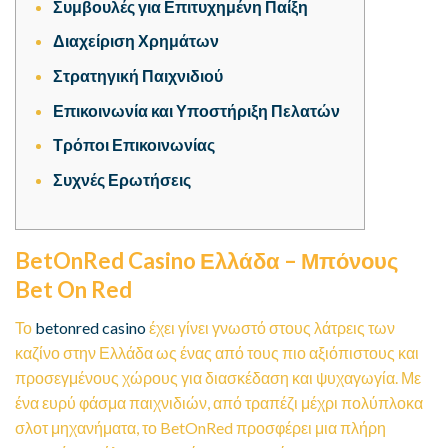
Συμβουλές για Επιτυχημένη Παίξη
Διαχείριση Χρημάτων
Στρατηγική Παιχνιδιού
Επικοινωνία και Υποστήριξη Πελατών
Τρόποι Επικοινωνίας
Συχνές Ερωτήσεις
BetOnRed Casino Ελλάδα – Μπόνους
Bet On Red
Το
betonred casino
έχει γίνει γνωστό στους λάτρεις των
καζίνο στην Ελλάδα ως ένας από τους πιο αξιόπιστους και
προσεγμένους χώρους για διασκέδαση και ψυχαγωγία. Με
ένα ευρύ φάσμα παιχνιδιών, από τραπέζι μέχρι πολύπλοκα
σλοτ μηχανήματα, το BetOnRed προσφέρει μια πλήρη