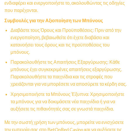
ενδιαφέρει και ενεργοποιήστε το, ακολουθώντας τις οδηγίες
που παρέχονται.
Συμβουλές για την Αξιοποίηση των Μπόνους
Διαβάστε τους Όρους και Προϋποθέσεις: Πριν από την
ενεργοποίηση, βεβαιωθείτε ότι έχετε διαβάσει και
κατανοήσει τους όρους και τις προϋποθέσεις του
μπόνους.
Παρακολουθήστε τις Απαιτήσεις Εξαργύρωσης: Κάθε
μπόνους έχει συγκεκριμένες απαιτήσεις εξαργύρωσης.
Παρακολουθήστε τα παιχνίδια και τις στροφές που
χρειάζονται για να μπορέσετε να αποσύρετε τα κέρδη σας.
Χρησιμοποιήστε τα Μπόνους Έξυπνα: Χρησιμοποιήστε
τα μπόνους για να δοκιμάσετε νέα παιχνίδια ή για να
αυξήσετε τις πιθανότητές σας σε γνωστά παιχνίδια.
Με την σωστή χρήση των μπόνους, μπορείτε να ενισχύσετε
την εμπειρία σας στο BetOnRed Casino και να αυξήσετε τις