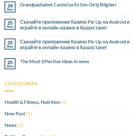
Grandpashabet Casino’ya En Son Giriş Bilgileri
26
Nov
Скачайте приложение Казино Pin Up на Android и
25
Nov
играйте в онлайн-казино в Казахстане!
Скачайте приложение Казино Pin Up на Android и
25
Nov
играйте в онлайн-казино в Казахстане!
The Most Effective Ideas In news
25
Nov
CATEGORIAS
Health & Fitness, Nutrition
(1)
New Post
(1)
News
(2)