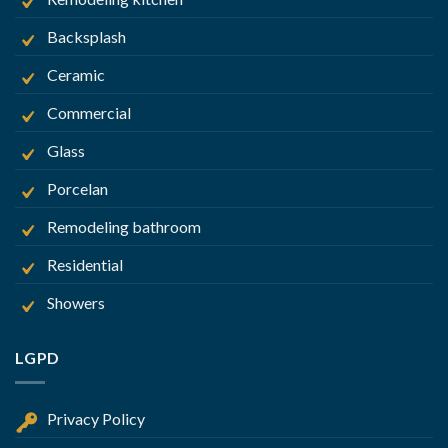
Backsplash
Ceramic
Commercial
Glass
Porcelan
Remodeling bathroom
Residential
Showers
LGPD
Privacy Policy