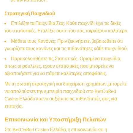
Στρατηγική Παιχνιδιού
Επιλέξτε τα Παιχνίδια Σας: Κάθε παιχνίδι έχει τις δικές
του στατιστικές. Επιλέξτε αυτά που σας ταιριάζουν καλύτερα.
Μάθετε τους Κανόνες: Πριν ξεκινήσετε, βεβαιωθείτε ότι
γνωρίζετε τους κανόνες και τις πιθανότητες κάθε παιχνιδιού.
Παρακολουθήστε τις Στατιστικές: Ορισμένα παιχνίδια,
όπως οι ρουλέτες, έχουν στατιστικές που μπορείτε να
αξιοποιήσετε για να πάρετε καλύτερες αποφάσεις.
Με τη σωστή στρατηγική και διαχείριση χρημάτων, μπορείτε
να απολαύσετε την εμπειρία παιχνιδιού στο BetOnRed
Casino Ελλάδα και να αυξήσετε τις πιθανότητές σας για
επιτυχία.
Επικοινωνία και Υποστήριξη Πελατών
Στο BetOnRed Casino Ελλάδα, η επικοινωνία και η