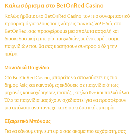
Καλωσόρισμα στο BetOnRed Casino
Καλώς ήρθατε στο BetOnRed Casino, τον πιο συναρπαστικό
προορισμό για όλους τους λάτρεις των καζίνο! Εδώ, στο
BetOnRed, σας προσφέρουμε μια απόλυτα ασφαλή και
διασκεδαστική εμπειρία παιχνιδιών, με ένα ευρύ φάσμα
παιχνιδιών που θα σας κρατήσουν συντροφιά όλη την
ημέρα.
Μοναδικά Παιχνίδια
Στο BetOnRed Casino, μπορείτε να απολαύσετε τις πιο
δημοφιλείς και καινοτόμες εκδόσεις σε παιχνίδια όπως
μηχανές κουλοχέρηδων, τραπέζι, καζίνο live και πολλά άλλα.
Όλα τα παιχνίδια μας έχουν σχεδιαστεί για να προσφέρουν
μια απόλυτα αναπάντεχη και διασκεδαστική εμπειρία.
Εξαιρετικά Μπόνους
Για να κάνουμε την εμπειρία σας ακόμα πιο ευχάριστη, σας