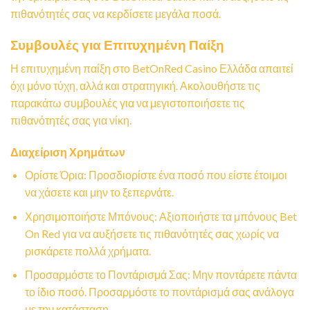
πιθανότητές σας να κερδίσετε μεγάλα ποσά.
Συμβουλές για Επιτυχημένη Παίξη
Η επιτυχημένη παίξη στο BetOnRed Casino Ελλάδα απαιτεί
όχι μόνο τύχη, αλλά και στρατηγική. Ακολουθήστε τις
παρακάτω συμβουλές για να μεγιστοποιήσετε τις
πιθανότητές σας για νίκη.
Διαχείριση Χρημάτων
Ορίστε Όρια: Προσδιορίστε ένα ποσό που είστε έτοιμοι
να χάσετε και μην το ξεπερνάτε.
Χρησιμοποιήστε Μπόνους: Αξιοποιήστε τα μπόνους Bet
On Red για να αυξήσετε τις πιθανότητές σας χωρίς να
ρισκάρετε πολλά χρήματα.
Προσαρμόστε το Ποντάρισμά Σας: Μην ποντάρετε πάντα
το ίδιο ποσό. Προσαρμόστε το ποντάρισμά σας ανάλογα
με την κατάσταση.