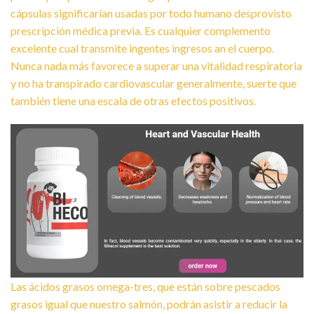
cápsulas significarían usadas por todo humano desprovisto
prescripción médica previa. Es cualquier complemento
excelente cual transmite ingentes ingresos an el cuerpo.
Nunca nada más favorece a superar una vitalidad respiratoria
y no ha transpirado cardiovascular generalmente, suerte que
también tiene una escala de otras efectos positivos.
Las ácidos grasos omega-tres, que están sobre pescados
grasos igual que nuestro salmón, podrán asistir a reducir la