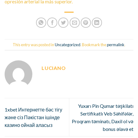
opresión arterial la más superior.
This entry was posted in
Uncategorized
. Bookmark the
permalink
.
LUCIANO
Yuxarı Pin Qumar təşkilatı
1xbet Интернетте бәс тігу
Sertifikatlı Veb Səhifələr,
және сіз Пәкістан ішінде
Proqram təminatı, Daxil ol və
казино ойнай аласыз
bonus əlavə et