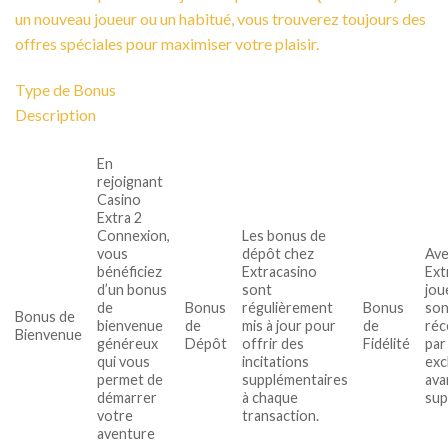
un nouveau joueur ou un habitué, vous trouverez toujours des
offres spéciales pour maximiser votre plaisir.
Type de Bonus
Description
En
rejoignant
Casino
Extra 2
Connexion,
Les bonus de
vous
dépôt chez
Ave
bénéficiez
Extracasino
Ext
d’un bonus
sont
jou
de
Bonus
régulièrement
Bonus
son
Bonus de
bienvenue
de
mis à jour pour
de
ré
Bienvenue
généreux
Dépôt
offrir des
Fidélité
par
qui vous
incitations
exc
permet de
supplémentaires
ava
démarrer
à chaque
sup
votre
transaction.
aventure