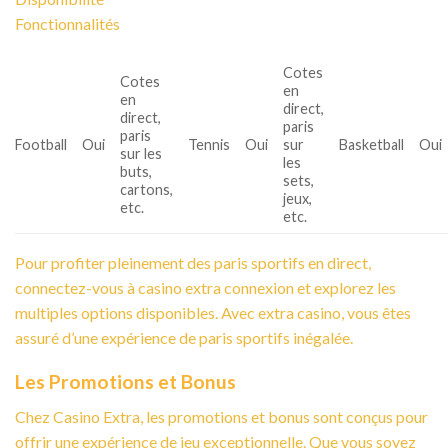
Fonctionnalités
Cotes
Cotes
en
en
direct,
direct,
paris
paris
Football
Oui
Tennis
Oui
sur
Basketball
Oui
sur les
les
buts,
sets,
cartons,
jeux,
etc.
etc.
Pour profiter pleinement des paris sportifs en direct,
connectez-vous à casino extra connexion et explorez les
multiples options disponibles. Avec extra casino, vous êtes
assuré d’une expérience de paris sportifs inégalée.
Les Promotions et Bonus
Chez Casino Extra, les promotions et bonus sont conçus pour
offrir une expérience de jeu exceptionnelle. Que vous soyez