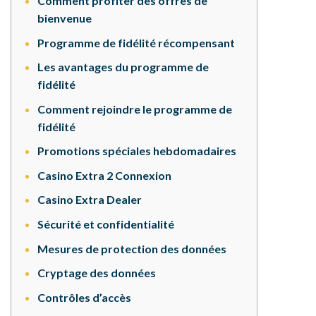
Comment profiter des offres de
bienvenue
Programme de fidélité récompensant
Les avantages du programme de
fidélité
Comment rejoindre le programme de
fidélité
Promotions spéciales hebdomadaires
Casino Extra 2 Connexion
Casino Extra Dealer
Sécurité et confidentialité
Mesures de protection des données
Cryptage des données
Contrôles d’accès