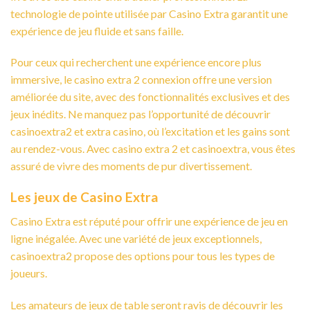
technologie de pointe utilisée par Casino Extra garantit une
expérience de jeu fluide et sans faille.
Pour ceux qui recherchent une expérience encore plus
immersive, le casino extra 2 connexion offre une version
améliorée du site, avec des fonctionnalités exclusives et des
jeux inédits. Ne manquez pas l’opportunité de découvrir
casinoextra2 et extra casino, où l’excitation et les gains sont
au rendez-vous. Avec casino extra 2 et casinoextra, vous êtes
assuré de vivre des moments de pur divertissement.
Les jeux de Casino Extra
Casino Extra est réputé pour offrir une expérience de jeu en
ligne inégalée. Avec une variété de jeux exceptionnels,
casinoextra2 propose des options pour tous les types de
joueurs.
Les amateurs de jeux de table seront ravis de découvrir les