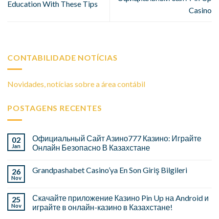
Education With These Tips
Casino
CONTABILIDADE NOTÍCIAS
Novidades, notícias sobre a área contábil
POSTAGENS RECENTES
Официальный Сайт Азино777 Казино: Играйте
02
Jan
Онлайн Безопасно В Казахстане
Grandpashabet Casino’ya En Son Giriş Bilgileri
26
Nov
Скачайте приложение Казино Pin Up на Android и
25
Nov
играйте в онлайн-казино в Казахстане!