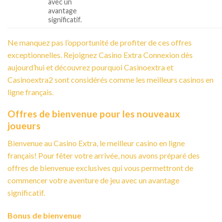
avec un
avantage
significatif.
Ne manquez pas l’opportunité de profiter de ces offres
exceptionnelles. Rejoignez Casino Extra Connexion dès
aujourd’hui et découvrez pourquoi Casinoextra et
Casinoextra2 sont considérés comme les meilleurs casinos en
ligne français.
Offres de bienvenue pour les nouveaux
joueurs
Bienvenue au Casino Extra, le meilleur casino en ligne
français! Pour fêter votre arrivée, nous avons préparé des
offres de bienvenue exclusives qui vous permettront de
commencer votre aventure de jeu avec un avantage
significatif.
Bonus de bienvenue