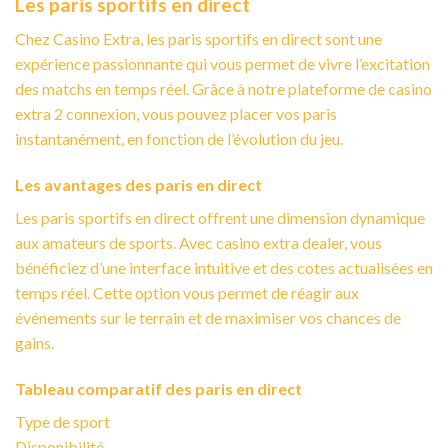
Les paris sportifs en direct
Chez Casino Extra, les paris sportifs en direct sont une
expérience passionnante qui vous permet de vivre l’excitation
des matchs en temps réel. Grâce à notre plateforme de casino
extra 2 connexion, vous pouvez placer vos paris
instantanément, en fonction de l’évolution du jeu.
Les avantages des paris en direct
Les paris sportifs en direct offrent une dimension dynamique
aux amateurs de sports. Avec casino extra dealer, vous
bénéficiez d’une interface intuitive et des cotes actualisées en
temps réel. Cette option vous permet de réagir aux
événements sur le terrain et de maximiser vos chances de
gains.
Tableau comparatif des paris en direct
Type de sport
Disponibilité