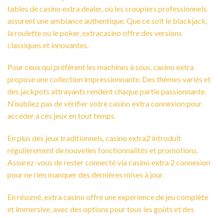
tables de casino extra dealer, où les croupiers professionnels
assurent une ambiance authentique. Que ce soit le blackjack,
la roulette ou le poker, extracasino offre des versions
classiques et innovantes.
Pour ceux qui préfèrent les machines à sous, casino extra
propose une collection impressionnante. Des thèmes variés et
des jackpots attrayants rendent chaque partie passionnante.
N’oubliez pas de vérifier votre casino extra connexion pour
accéder à ces jeux en tout temps.
En plus des jeux traditionnels, casino extra2 introduit
régulièrement de nouvelles fonctionnalités et promotions.
Assurez-vous de rester connecté via casino extra 2 connexion
pour ne rien manquer des dernières mises à jour.
En résumé, extra casino offre une expérience de jeu complète
et immersive, avec des options pour tous les goûts et des