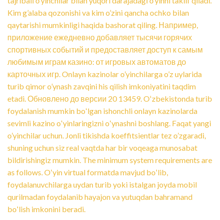
tajribali o’yinchilar bilan yuqori darajadagi o’yinni taklif qiladi.
Kim g’alaba qozonishi va kim o’zini qancha ochko bilan
qaytarishi mumkinligi haqida bashorat qiling. Например,
приложение ежедневно добавляет тысячи горячих
спортивных событий и предоставляет доступ к самым
любимым играм казино: от игровых автоматов до
карточных игр. Onlayn kazinolar o’yinchilarga o’z uylarida
turib qimor o’ynash zavqini his qilish imkoniyatini taqdim
etadi. Обновлено до версии 20 13459. Oʻzbekistonda turib
foydalanish mumkin boʻlgan ishonchli onlayn kazinolarda
sevimli kazino oʻyinlaringizni oʻynashni boshlang. Faqat yangi
o’yinchilar uchun. Jonli tikishda koeffitsientlar tez o’zgaradi,
shuning uchun siz real vaqtda har bir voqeaga munosabat
bildirishingiz mumkin. The minimum system requirements are
as follows. Oʻyin virtual formatda mavjud boʻlib,
foydalanuvchilarga uydan turib yoki istalgan joyda mobil
qurilmadan foydalanib hayajon va yutuqdan bahramand
boʻlish imkonini beradi.