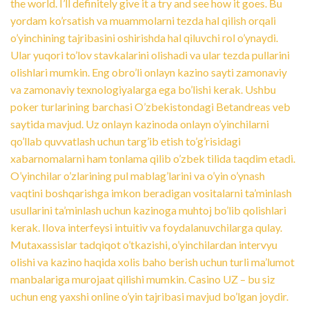
the world. I’ll definitely give it a try and see how it goes. Bu
yordam ko’rsatish va muammolarni tezda hal qilish orqali
o’yinchining tajribasini oshirishda hal qiluvchi rol o’ynaydi.
Ular yuqori to’lov stavkalarini olishadi va ular tezda pullarini
olishlari mumkin. Eng obro’li onlayn kazino sayti zamonaviy
va zamonaviy texnologiyalarga ega bo’lishi kerak. Ushbu
poker turlarining barchasi O’zbekistondagi Betandreas veb
saytida mavjud. Uz onlayn kazinoda onlayn o’yinchilarni
qo’llab quvvatlash uchun targ’ib etish to’g’risidagi
xabarnomalarni ham tonlama qilib o’zbek tilida taqdim etadi.
O’yinchilar o’zlarining pul mablag’larini va o’yin o’ynash
vaqtini boshqarishga imkon beradigan vositalarni ta’minlash
usullarini ta’minlash uchun kazinoga muhtoj bo’lib qolishlari
kerak. Ilova interfeysi intuitiv va foydalanuvchilarga qulay.
Mutaxassislar tadqiqot o’tkazishi, o’yinchilardan intervyu
olishi va kazino haqida xolis baho berish uchun turli ma’lumot
manbalariga murojaat qilishi mumkin. Casino UZ – bu siz
uchun eng yaxshi online o’yin tajribasi mavjud bo’lgan joydir.