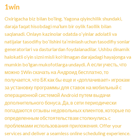
1win
Oxirigacha biz bilan bo’ling. Yagona qiyinchilik shundaki,
daraja faqat hisobdagi ma’lum bir oylik faollik bilan
saqlanadi. Onlayn kazinolar odatda oʻyinlar adolatli va
natijalar tasodifiy boʻlishini taʼminlash uchun tasodifiy sonlar
generatorlari va dasturlardan foydalanadilar. Ushbu dinamik
halokatli o’yin sizni misli ko’rilmagan darajadagi hayajonga va
mumkin bo’lgan mukofotlarga undaydi. А если учесть, что
можно 1Win скачать на Андроид бесплатно, то
получается, что БК как бы еще и «доплачивает» игрокам
за установку программы для ставок на мобильный с
операционной системой Android путем выдачи
дополнительного бонуса. Да, в сети периодически
попадаются отзывы недовольных клиентов, которые по
определенным обстоятельствам столкнулись с
проблемами использования приложения. Offer your
services and deliver a seamless online scheduling experience.