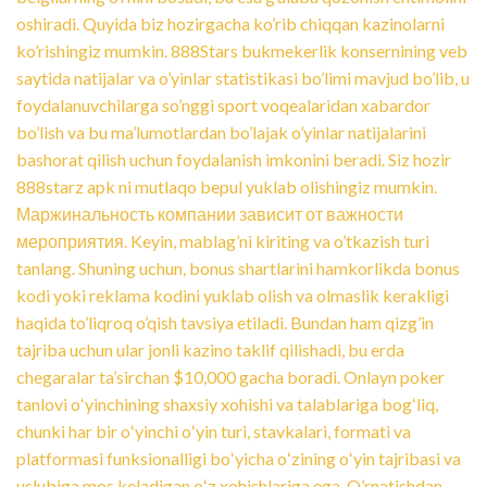
oshiradi. Quyida biz hozirgacha ko’rib chiqqan kazinolarni
ko’rishingiz mumkin. 888Stars bukmekerlik konsernining veb
saytida natijalar va o’yinlar statistikasi bo’limi mavjud bo’lib, u
foydalanuvchilarga so’nggi sport voqealaridan xabardor
bo’lish va bu ma’lumotlardan bo’lajak o’yinlar natijalarini
bashorat qilish uchun foydalanish imkonini beradi. Siz hozir
888starz apk ni mutlaqo bepul yuklab olishingiz mumkin.
Маржинальность компании зависит от важности
мероприятия. Keyin, mablag’ni kiriting va o’tkazish turi
tanlang. Shuning uchun, bonus shartlarini hamkorlikda bonus
kodi yoki reklama kodini yuklab olish va olmaslik kerakligi
haqida to’liqroq o’qish tavsiya etiladi. Bundan ham qizg’in
tajriba uchun ular jonli kazino taklif qilishadi, bu erda
chegaralar ta’sirchan $10,000 gacha boradi. Onlayn poker
tanlovi oʻyinchining shaxsiy xohishi va talablariga bogʻliq,
chunki har bir oʻyinchi oʻyin turi, stavkalari, formati va
platformasi funksionalligi boʻyicha oʻzining oʻyin tajribasi va
uslubiga mos keladigan oʻz xohishlariga ega. O’rnatishdan