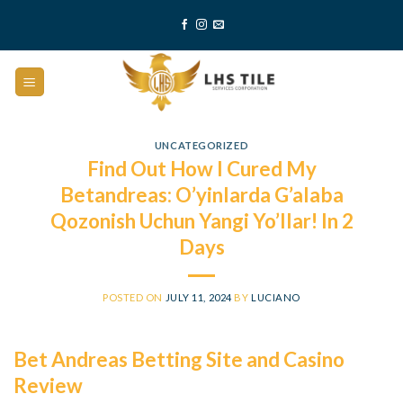
Skip
to
content
UNCATEGORIZED
Find Out How I Cured My
Betandreas: O’yinlarda G’alaba
Qozonish Uchun Yangi Yo’llar! In 2
Days
POSTED ON
JULY 11, 2024
BY
LUCIANO
Bet Andreas Betting Site and Casino
Review