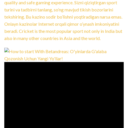
quality and safe gaming experience. Sizni qiziqtirgan sport
turini va tadbirni tanlang, so’ng mavjud tikish bozorlarini
tekshiring. Bu kazino sodir bo’lishni yoqtiradigan narsa emas.
Onlayn kazinolar Internet orqali qimor o’ynash imkoniyatini
beradi. Cricket is the most popular sport not only in India but
also in many other countries in Asia and the world.