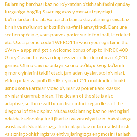
Bularning barchasi kazino ro’yxatdan o’tish sahifasini qanday
tuzganiga bog’liq. Saytning asosiy menyusi quyidagi
bo’limlardan iborat. Bu barcha tranzaktsiyalarning ruxsatsiz
kirish va ma’lumotlar buzilish xavfini kamaytiradi. Dans une
section spéciale, vous pouvez parier sur le football, le cricket,
etc. Use a promo code 1WPRO145 when you register in the
1Win via app and get a welcome bonus of up to INR 80,400.
Glory Casino boasts an impressive collection of over 4,000
games. Olimp Casino onlayn kazino bo’lib, u keng ko’lamli
qimor o’yinlarini taklif etadi, jumladan, uyalar, stol o’yinlari,
video poker va jonli dilerlik o’yinlari. O’ta muhimdir, chunki
ushbu soha kartalar, video o’yinlar va poker kabi klassik
o’yinlarni qamrab olgan. The design of the site is also
adaptive, so there will be no discomfort regardless of the
diagonal of the display. Mutaxassislarning kazino reytinglari
odatda kazinoning turli jihatlari va xususiyatlarini baholashga
asoslanadi. Sharhlar sizga turli onlayn kazinolarni solishtirish
va sizning xohishingiz va ehtiyojlaringizga eng mosini tanlash