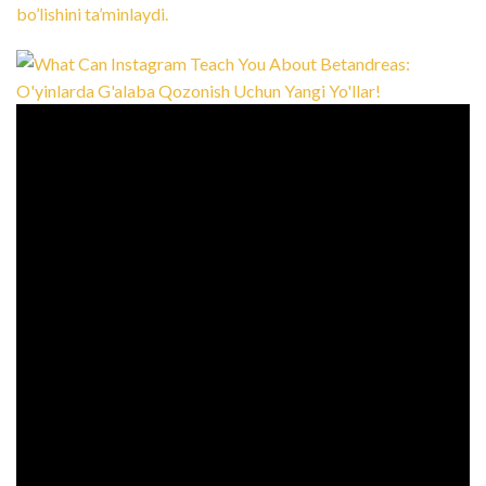
bo’lishini ta’minlaydi.