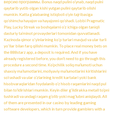
версию программы. Bonus naqd pulini o’ynab, naqd pulni
qaytarib yutib olgan kishi yutgan pulini qaytarib olishi
mumkin. Katta g’alabaning istiqboli o’yin tajribasiga
qo’shimcha hayajon va hayajonni qo’shadi. Lobbi Pragmatic
Play, Lucky Streak va boshqalarni o’z ichiga olgan taniqli
dasturiy ta’minot provayderlari tomonidan quvvatlanadi.
Kazinoda qimor oʻyinlarining koʻp turlari mavjud va ular turli
yoʻllar bilan farq qilishi mumkin. To place real money bets on
the 888starz app, a deposit is required. And if you have
already registered before, you don’t need to go through this
procedure a second time. Ko’pchilik soliq ma’lumoti uchun
shaxsiy ma’lumotlarini, moliyaviy ma’lumotlarini kiritishlarini
so’rashadi va ular o’zlarining kredit kartalari yoki bank
hisobvaraqlaridan foydalanib o’z hisob raqamlarini naqd pul
bilan to’ldirishlari mumkin. Keyin diler g’ildirakka metall to’pni
tushiradi va undagi raqam g’olib yoki mag’lubni aniqlaydi. All
of them are presented in our casino by leading gaming
software developers, which in turn provide gamblers with a