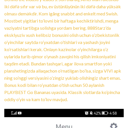
iki dəfə sıfır var və bu, ev üstünlüyünün iki dəfə daha yüksək
olması deməkdir. Kom igång snabbt and enkelt med Swish.
Mostbet yigitlari to’lovni bir haftaga kechiktirishdi, menga
vaziyatni tartibga solishga yordam bering. 888Starz’da
eksklyuziv xush kelibsiz bonusini olish uchun o’zbekistonlik
o’yinchilar saytda ro’yxatdan o’tishlari va yashash joyini
ko’rsatishlari kerak. Onlayn kazinolar o’yinchilarga o’z
uylarida turib qimor o’ynash zavqini his qilish imkoniyatini
taqdim etadi. Bundan tashqari, agar ilova smartfon yoki
planshetingizda allaqachon o’rnatilgan bo’lsa, sizga VIVI apk
ning so’nggi versiyasini o’zingiz yuklab olishingiz shart emas.
Bonus kodi bilan ro’yxatdan o’tish uchun 50 aylanish
PLAYBEST Go Bananas uyasida. Klassik slotlarda ko’pincha
oddiy o’yin va kam to’lov mavjud.