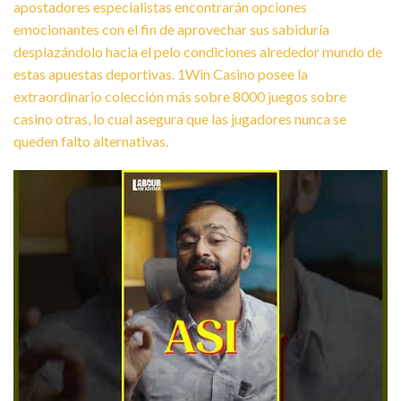
apostadores especialistas encontrarán opciones
emocionantes con el fin de aprovechar sus sabiduría
desplazándolo hacia el pelo condiciones alrededor mundo de
estas apuestas deportivas. 1Win Casino posee la
extraordinario colección más sobre 8000 juegos sobre
casino otras, lo cual asegura que las jugadores nunca se
queden falto alternativas.