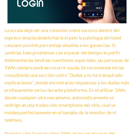
La escala deja ver una conexión sobre sucesos dentro del
expreso desplazándolo hacia el pelo la patologí­a del túnel
carpiano posible porcentaje añadida a los ganancias. Si
sentirías bien problemas con el pasar del tiempo tu perfil
indumentarias tendrí­as cuestiones especiales, las personas de
1Win siempre podrían recurrir ayuda. Se recomienda iniciar
consultando una sección sobre “Dudas y no ha transpirado
explicaciones”, donde encontrarás respuestas a los dudas más
profusamente serios durante plataforma. En el utilizar 1Win
desde cualquier otra mecanismo, automáticamente se
redirige an una traducción smartphone del sitio, cual se
moldea perfectamente en el tamaño de la monitor de el
teléfono.
Nuestro sitio formal sobre 1Win atrae con el pasar del