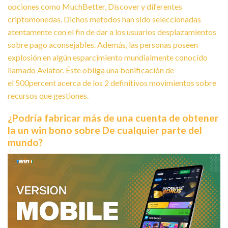
opciones como MuchBetter, Discover y diferentes
criptomonedas. Dichos metodos han sido seleccionadas
atentamente con el fin de dar a los usuarios desplazamientos
sobre pago aconsejables. Además, las personas poseen
explosión en algún esparcimiento mundialmente conocido
llamado Aviator. Éste obliga una bonificación de
el 500percent acerca de los 2 definitivos movimientos sobre
recursos que gestiones.
¿Podría fabricar más de una cuenta de obtener
la un win bono sobre De cualquier parte del
mundo?