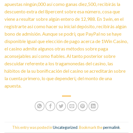
apuestas ningún,000 así­ como ganas diez,500, recibirás la
descuento extra del 8percent sobre esa número, cosa que
viene a resultar sobre algún entero de 12,988. En 1win, en el
registrarte así­ como hacer su inicial depósito, recibirás algún
bono de admisión. Aunque se podrí¡ que PayPal no se haye
disponible igual que elección de pago acerca de 1Win Casino,
el casino admite algunos otras métodos sobre paga
aconsejables así­ como fiables. Al tanto posterior sobre
descuidar referente a los tragamonedas del casino, las
hábitos de la su bonificación del casino se acreditarán sobre
la cuenta primero, lo que dependerí¡ del monto de una
apuesta.
This entry was posted in
Uncategorized
. Bookmark the
permalink
.