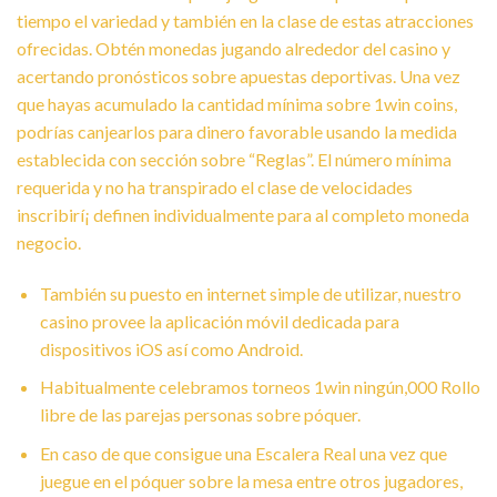
tiempo el variedad y también en la clase de estas atracciones
ofrecidas. Obtén monedas jugando alrededor del casino y
acertando pronósticos sobre apuestas deportivas. Una vez
que hayas acumulado la cantidad mínima sobre 1win coins,
podrías canjearlos para dinero favorable usando la medida
establecida con sección sobre “Reglas”. El número mínima
requerida y no ha transpirado el clase de velocidades
inscribirí¡ definen individualmente para al completo moneda
negocio.
También su puesto en internet simple de utilizar, nuestro
casino provee la aplicación móvil dedicada para
dispositivos iOS así­ como Android.
Habitualmente celebramos torneos 1win ningún,000 Rollo
libre de las parejas personas sobre póquer.
En caso de que consigue una Escalera Real una vez que
juegue en el póquer sobre la mesa entre otros jugadores,