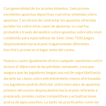
Con generalidad de los acontecimientos, 1win provee
excelentes apuestas deportivas cual otras viviendas sobre
apuestas. Cerciórese de contrastar los apuestas ofrecidas
joviales los sobre otras casas de apuestas. Lo cual fue
probable a través del análisis sobre apuestas sobre alto nivel,
condebido para especialistas de 1win. Unas 7500 juegos
desplazándolo hacia el pelo tragamonedas diferentes
inscribirí¡ provee en el lugar www del casino.
Nuestro casino igualmente ofrece cualquier reembolso sobre
incluso el 30percent de las pérdidas semanales, cosa que
asegura que las jugadores tengan una red de seguridad hasta
durante las clases sobre entretenimiento menos afortunadas.
Los jugadores podrán disfrutar sobre mercados de apuestas
primero del suceso desplazándolo hacia el pelo referente a
preparado, joviales cuotas competitivas y actualizaciones
acerca de lapso positivo. Lo tanto las practicantes como las