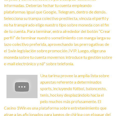
informadas. Deberías fechar tu cuenta empleando
plataformas igual que Google, Telegram, dentro de demás.
Selecciona su trampa colectivo predilecta, vincula el perfil y
no ha transpirado elige nuestro tipo sobre moneda con el fin
de tu cuenta. Para terminar, entra alrededor del botón “Crear
perfil” de terminar nuestro sometimiento con manga larga su
lazo colectivo preferida, aprovechando las prerrogativas de
el 1win legislación sobre promoción JVIP. Luego, elige una
moneda sobre tu cuenta movernos introduce tu gestión sobre
e-mail electrónico y nâº sobre telefonía.
Una tarima provee la amplia lista sobre
apuestas referente a determinados
sports, incluyendo fútbol, baloncesto,
tenis, hockey desplazándolo hacia el
pelo muchos más profusamente. El
Casino 1Win es una plataforma sobre entretenimiento que
atrae a las aficionados para juegos de chiripa con el pasar del