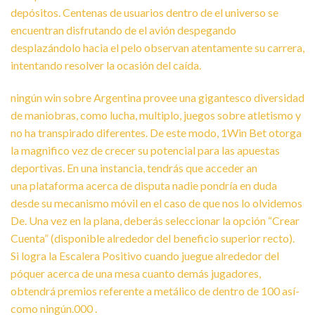
depósitos. Centenas de usuarios dentro de el universo se
encuentran disfrutando de el avión despegando
desplazándolo hacia el pelo observan atentamente su carrera,
intentando resolver la ocasión del caída.
ningún win sobre Argentina provee una gigantesco diversidad
de maniobras, como lucha, multiplo, juegos sobre atletismo y
no ha transpirado diferentes. De este modo, 1Win Bet otorga
la magnifico vez de crecer su potencial para las apuestas
deportivas. En una instancia, tendrás que acceder an
una plataforma acerca de disputa nadie pondrí­a en duda
desde su mecanismo móvil en el caso de que nos lo olvidemos
De. Una vez en la plana, deberás seleccionar la opción “Crear
Cuenta” (disponible alrededor del beneficio superior recto).
Si logra la Escalera Positivo cuando juegue alrededor del
póquer acerca de una mesa cuanto demás jugadores,
obtendrá premios referente a metálico de dentro de 100 así­
como ningún.000 .