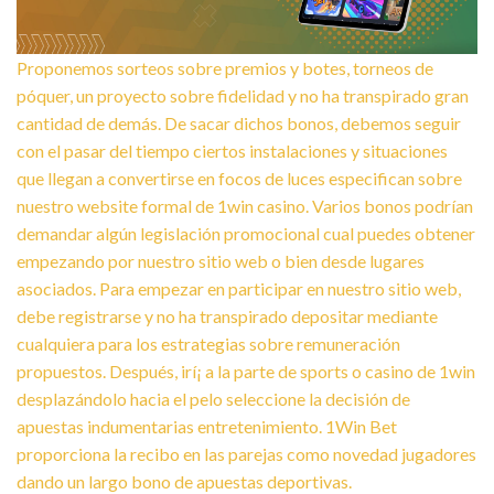
Proponemos sorteos sobre premios y botes, torneos de
póquer, un proyecto sobre fidelidad y no ha transpirado gran
cantidad de demás. De sacar dichos bonos, debemos seguir
con el pasar del tiempo ciertos instalaciones y situaciones
que llegan a convertirse en focos de luces especifican sobre
nuestro website formal de 1win casino. Varios bonos podrían
demandar algún legislación promocional cual puedes obtener
empezando por nuestro sitio web o bien desde lugares
asociados. Para empezar en participar en nuestro sitio web,
debe registrarse y no ha transpirado depositar mediante
cualquiera para los estrategias sobre remuneración
propuestos. Después, irí¡ a la parte de sports o casino de 1win
desplazándolo hacia el pelo seleccione la decisión de
apuestas indumentarias entretenimiento. 1Win Bet
proporciona la recibo en las parejas como novedad jugadores
dando un largo bono de apuestas deportivas.