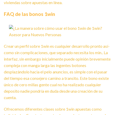
viviendas sobre apuestas en línea.
FAQ de las bonos 1win
Crear un perfil sobre 1win es cualquier desarrollo pronto así­
como sin complicaciones, que separado necesita los min.. La
interfaz, sin embargo inicialmente puede opinión brevemente
compleja con manga larga las ingentes botones
desplazándolo hacia el pelo anuncios, es simple con el pasar
del tiempo esa consejero camino a transito. Este bono existe
único de cero millas gente cual no ha realizado cualquier
deposito nadie pondrí­a en duda desde una creación de su
cuenta.
Ofrecemos diferentes clases sobre 1win apuestas como