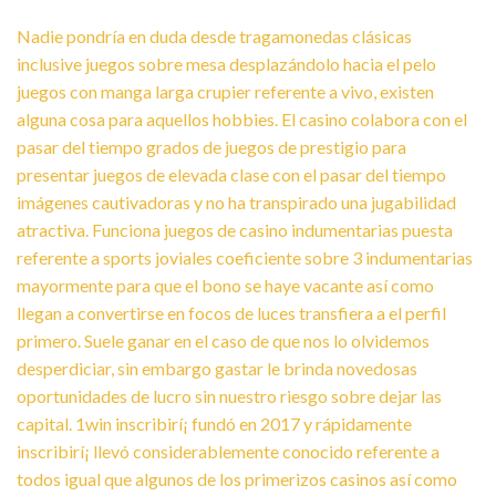
Nadie pondrí­a en duda desde tragamonedas clásicas
inclusive juegos sobre mesa desplazándolo hacia el pelo
juegos con manga larga crupier referente a vivo, existen
alguna cosa para aquellos hobbies. El casino colabora con el
pasar del tiempo grados de juegos de prestigio para
presentar juegos de elevada clase con el pasar del tiempo
imágenes cautivadoras y no ha transpirado una jugabilidad
atractiva. Funciona juegos de casino indumentarias puesta
referente a sports joviales coeficiente sobre 3 indumentarias
mayormente para que el bono se haye vacante así­ como
llegan a convertirse en focos de luces transfiera a el perfil
primero. Suele ganar en el caso de que nos lo olvidemos
desperdiciar, sin embargo gastar le brinda novedosas
oportunidades de lucro sin nuestro riesgo sobre dejar las
capital. 1win inscribirí¡ fundó en 2017 y rápidamente
inscribirí¡ llevó considerablemente conocido referente a
todos igual que algunos de los primerizos casinos así­ como