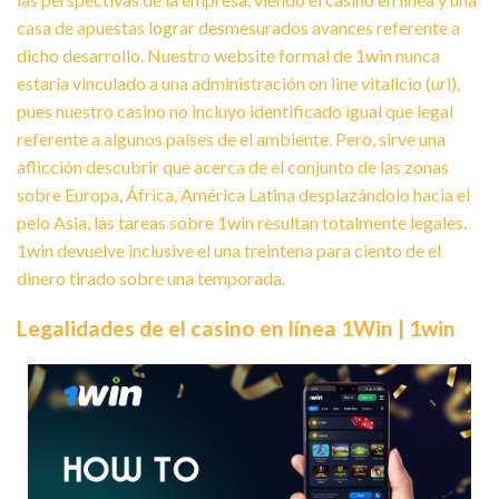
casa de apuestas lograr desmesurados avances referente a
dicho desarrollo. Nuestro website formal de 1win nunca
estaría vinculado a una administración on line vitalicio (url),
pues nuestro casino no incluyo identificado igual que legal
referente a algunos países de el ambiente. Pero, sirve una
aflicción descubrir que acerca de el conjunto de las zonas
sobre Europa, África, América Latina desplazándolo hacia el
pelo Asia, las tareas sobre 1win resultan totalmente legales.
1win devuelve inclusive el una treintena para ciento de el
dinero tirado sobre una temporada.
Legalidades de el casino en línea 1Win | 1win