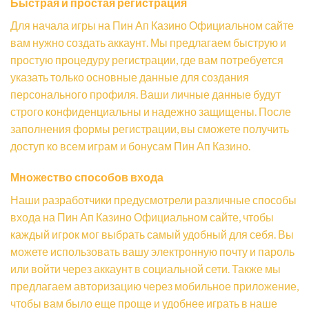
Быстрая и простая регистрация
Для начала игры на Пин Ап Казино Официальном сайте
вам нужно создать аккаунт. Мы предлагаем быструю и
простую процедуру регистрации, где вам потребуется
указать только основные данные для создания
персонального профиля. Ваши личные данные будут
строго конфиденциальны и надежно защищены. После
заполнения формы регистрации, вы сможете получить
доступ ко всем играм и бонусам Пин Ап Казино.
Множество способов входа
Наши разработчики предусмотрели различные способы
входа на Пин Ап Казино Официальном сайте, чтобы
каждый игрок мог выбрать самый удобный для себя. Вы
можете использовать вашу электронную почту и пароль
или войти через аккаунт в социальной сети. Также мы
предлагаем авторизацию через мобильное приложение,
чтобы вам было еще проще и удобнее играть в наше