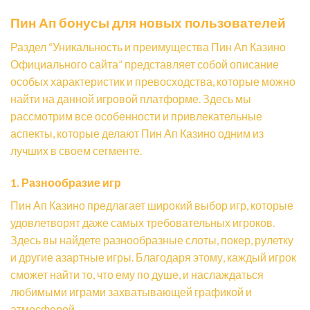
Пин Ап бонусы для новых пользователей
Раздел “Уникальность и преимущества Пин Ап Казино
Официального сайта” представляет собой описание
особых характеристик и превосходства, которые можно
найти на данной игровой платформе. Здесь мы
рассмотрим все особенности и привлекательные
аспекты, которые делают Пин Ап Казино одним из
лучших в своем сегменте.
1. Разнообразие игр
Пин Ап Казино предлагает широкий выбор игр, которые
удовлетворят даже самых требовательных игроков.
Здесь вы найдете разнообразные слоты, покер, рулетку
и другие азартные игры. Благодаря этому, каждый игрок
сможет найти то, что ему по душе, и наслаждаться
любимыми играми захватывающей графикой и
атмосферой.