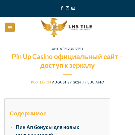
Skip
to
content
UNCATEGORIZED
Pin Up Casino официальный сайт –
доступ к зеркалу
POSTED ON
AUGUST 27, 2024
BY
LUCIANO
Содержимое
Пин Ап бонусы для новых
пользователей