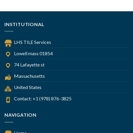
INSTITUTIONAL
LHS TILE Services
Lowell mass 01854
74 Lafayette st
Massachusetts
United States
Contact: +1 (978) 876-3825
NAVIGATION
Home