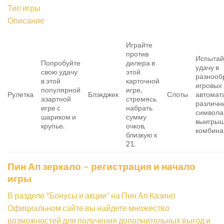
Тип игры
Описание
Играйте
против
Испытай
Попробуйте
дилера в
удачу в
свою удачу
этой
разнооб
в этой
карточной
игровых
популярной
игре,
Рулетка
Блэкджек
Слоты
автомата
азартной
стремясь
различн
игре с
набрать
символа
шариком и
сумму
выигры
крупье.
очков,
комбина
близкую к
21.
Пин Ап зеркало – регистрация и начало
игры
В разделе “Бонусы и акции” на Пин Ап Казино
Официальном сайте вы найдете множество
возможностей для получения дополнительных выгод и