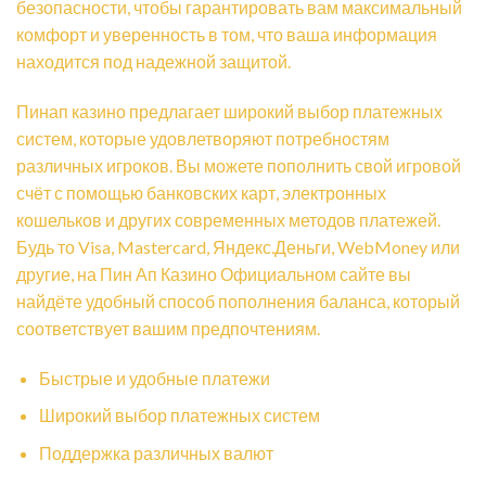
безопасности, чтобы гарантировать вам максимальный
комфорт и уверенность в том, что ваша информация
находится под надежной защитой.
Пинап казино предлагает широкий выбор платежных
систем, которые удовлетворяют потребностям
различных игроков. Вы можете пополнить свой игровой
счёт с помощью банковских карт, электронных
кошельков и других современных методов платежей.
Будь то Visa, Mastercard, Яндекс.Деньги, WebMoney или
другие, на Пин Ап Казино Официальном сайте вы
найдёте удобный способ пополнения баланса, который
соответствует вашим предпочтениям.
Быстрые и удобные платежи
Широкий выбор платежных систем
Поддержка различных валют