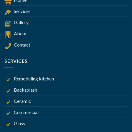
Services
Gallery
About
Contact
SERVICES
Remodeling kitchen
Backsplash
Ceramic
Commercial
Glass