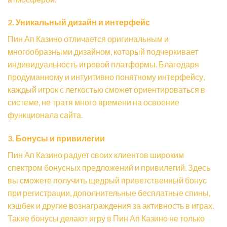
2. Уникальный дизайн и интерфейс
Пин Ап Казино отличается оригинальным и
многообразными дизайном, который подчеркивает
индивидуальность игровой платформы. Благодаря
продуманному и интуитивно понятному интерфейсу,
каждый игрок с легкостью сможет ориентироваться в
системе, не тратя много времени на освоение
функционала сайта.
3. Бонусы и привилегии
Пин Ап Казино радует своих клиентов широким
спектром бонусных предложений и привилегий. Здесь
вы сможете получить щедрый приветственный бонус
при регистрации, дополнительные бесплатные спины,
кэшбек и другие вознаграждения за активность в играх.
Такие бонусы делают игру в Пин Ап Казино не только