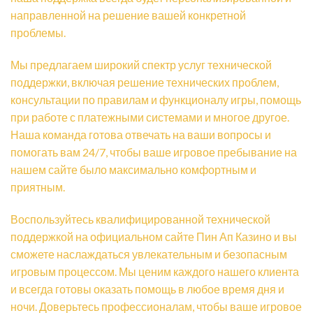
направленной на решение вашей конкретной
проблемы.
Мы предлагаем широкий спектр услуг технической
поддержки, включая решение технических проблем,
консультации по правилам и функционалу игры, помощь
при работе с платежными системами и многое другое.
Наша команда готова отвечать на ваши вопросы и
помогать вам 24/7, чтобы ваше игровое пребывание на
нашем сайте было максимально комфортным и
приятным.
Воспользуйтесь квалифицированной технической
поддержкой на официальном сайте Пин Ап Казино и вы
сможете наслаждаться увлекательным и безопасным
игровым процессом. Мы ценим каждого нашего клиента
и всегда готовы оказать помощь в любое время дня и
ночи. Доверьтесь профессионалам, чтобы ваше игровое