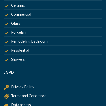
Ceramic
Commercial
Glass
Porcelan
Remodeling bathroom
Residential
Showers
LGPD
Privacy Policy
Terms and Conditions
Data access