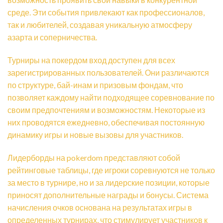
среде. Эти события привлекают как профессионалов,
так и любителей, создавая уникальную атмосферу
азарта и соперничества.
Турниры на покердом вход доступен для всех
зарегистрированных пользователей. Они различаются
по структуре, бай-инам и призовым фондам, что
позволяет каждому найти подходящее соревнование по
своим предпочтениям и возможностям. Некоторые из
них проводятся ежедневно, обеспечивая постоянную
динамику игры и новые вызовы для участников.
Лидерборды на pokerdom представляют собой
рейтинговые таблицы, где игроки соревнуются не только
за место в турнире, но и за лидерские позиции, которые
приносят дополнительные награды и бонусы. Система
начисления очков основана на результатах игры в
определенных турнирах, что стимулирует участников к