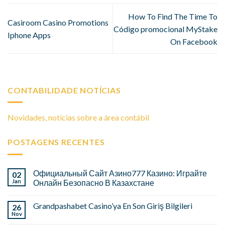
How To Find The Time To
Casiroom Casino Promotions
Código promocional MyStake
Iphone Apps
On Facebook
CONTABILIDADE NOTÍCIAS
Novidades, notícias sobre a área contábil
POSTAGENS RECENTES
Официальный Сайт Азино777 Казино: Играйте
02
Jan
Онлайн Безопасно В Казахстане
Grandpashabet Casino’ya En Son Giriş Bilgileri
26
Nov