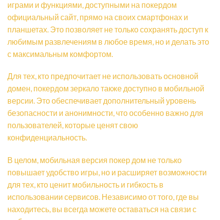
играми и функциями, доступными на покердом
официальный сайт, прямо на своих смартфонах и
планшетах. Это позволяет не только сохранять доступ к
любимым развлечениям в любое время, но и делать это
с максимальным комфортом.
Для тех, кто предпочитает не использовать основной
домен, покердом зеркало также доступно в мобильной
версии. Это обеспечивает дополнительный уровень
безопасности и анонимности, что особенно важно для
пользователей, которые ценят свою
конфиденциальность.
В целом, мобильная версия покер дом не только
повышает удобство игры, но и расширяет возможности
для тех, кто ценит мобильность и гибкость в
использовании сервисов. Независимо от того, где вы
находитесь, вы всегда можете оставаться на связи с