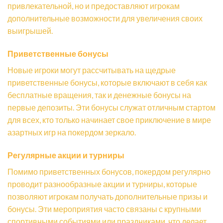
привлекательной, но и предоставляют игрокам
дополнительные возможности для увеличения своих
выигрышей.
Приветственные бонусы
Новые игроки могут рассчитывать на щедрые
приветственные бонусы, которые включают в себя как
бесплатные вращения, так и денежные бонусы на
первые депозиты. Эти бонусы служат отличным стартом
для всех, кто только начинает свое приключение в мире
азартных игр на покердом зеркало.
Регулярные акции и турниры
Помимо приветственных бонусов, покердом регулярно
проводит разнообразные акции и турниры, которые
позволяют игрокам получать дополнительные призы и
бонусы. Эти мероприятия часто связаны с крупными
спортивными событиями или праздниками, что делает