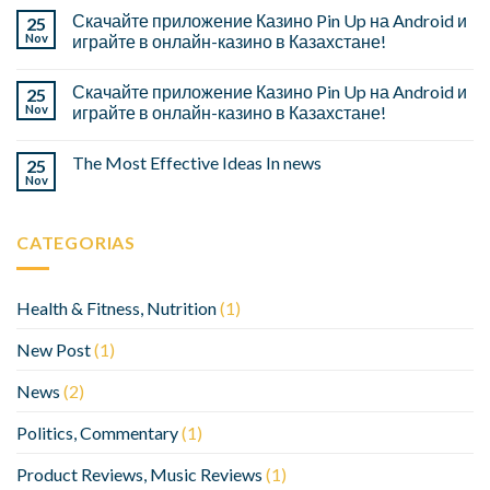
Скачайте приложение Казино Pin Up на Android и
25
Nov
играйте в онлайн-казино в Казахстане!
Скачайте приложение Казино Pin Up на Android и
25
Nov
играйте в онлайн-казино в Казахстане!
The Most Effective Ideas In news
25
Nov
CATEGORIAS
Health & Fitness, Nutrition
(1)
New Post
(1)
News
(2)
Politics, Commentary
(1)
Product Reviews, Music Reviews
(1)