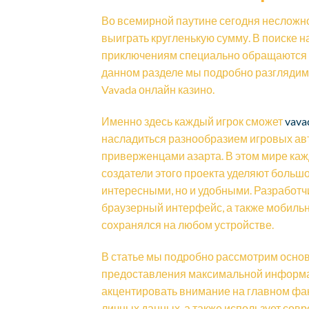
Во всемирной паутине сегодня несложно н
выиграть кругленькую сумму. В поиске 
приключениям специально обращаются к
данном разделе мы подробно разглядим 
Vavada онлайн казино.
Именно здесь каждый игрок сможет
vava
насладиться разнообразием игровых авт
приверженцами азарта. В этом мире каж
создатели этого проекта уделяют больш
интересными, но и удобными. Разработ
браузерный интерфейс, а также мобиль
сохранялся на любом устройстве.
В статье мы подробно рассмотрим осно
предоставления максимальной информац
акцентировать внимание на главном фак
личных данных, а также использует со