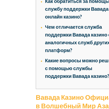
Как обратиться за помощь
службу поддержки Вавада
онлайн казино?
Чем отличается служба
поддержки Вавада казино 
аналогичных служб други
платформ?
Какие вопросы можно реш
с помощью службы
поддержки Вавада казино
Вавада Казино Офици
в Волшебный Мир Аза