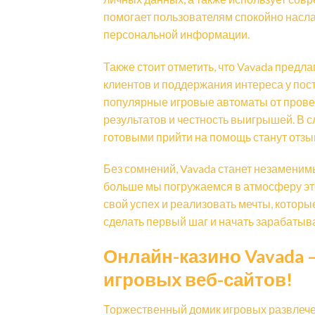
помогает пользователям спокойно насла
персональной информации.
Также стоит отметить, что Vavada пред
клиентов и поддержания интереса у пос
популярные игровые автоматы от прове
результатов и честность выигрышей. В 
готовыми прийти на помощь станут отз
Без сомнений, Vavada станет незаменим
больше мы погружаемся в атмосферу это
свой успех и реализовать мечты, которые
сделать первый шаг и начать зарабатыв
Онлайн-казино Vavada 
игровых веб-сайтов!
Торжественный домик игровых развлечен