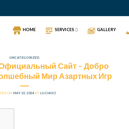
HOME
SERVICES
GALLERY
UNCATEGORIZED
 Официальный Сайт – Добро
олшебный Мир Азартных Игр
TED ON
MAY 10, 2024
BY
LUCIANO