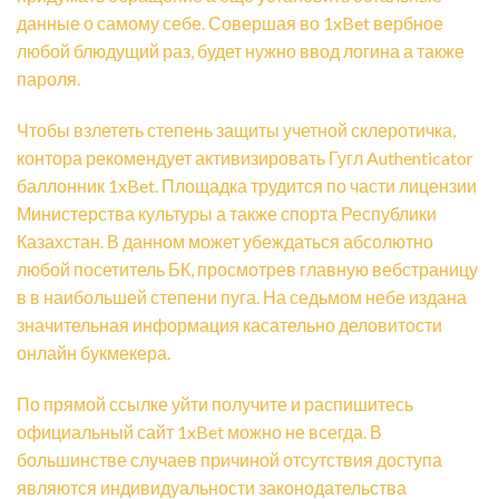
данные о самому себе. Совершая во 1xBet вербное
любой блюдущий раз, будет нужно ввод логина а также
пароля.
Чтобы взлететь степень защиты учетной склеротичка,
контора рекомендует активизировать Гугл Authenticator
баллонник 1xBet. Площадка трудится по части лицензии
Министерства культуры а также спорта Республики
Казахстан. В данном может убеждаться абсолютно
любой посетитель БК, просмотрев главную вебстраницу
в в наибольшей степени пуга. На седьмом небе издана
значительная информация касательно деловитости
онлайн букмекера.
По прямой ссылке уйти получите и распишитесь
официальный сайт 1xBet можно не всегда. В
большинстве случаев причиной отсутствия доступа
являются индивидуальности законодательства