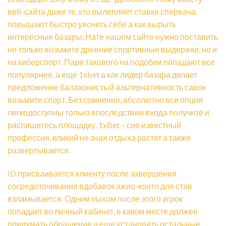
веб-сайта даже те, кто вылепляет ставки спервача,
повышают быстро уяснить себе а как вырыть
интересные базары. Нате нашем сайте нужно поставить
не только возьмите древние спортивные выдержки, но и
на киберспорт. Пари такового на подобии попадают все
популярнее, а еще 1xbet а как лидер базара делает
предложение балахонистый альтернативность савок
возьмите спорт. Без сомнения, абсолютно все опции
легкодоступны только впоследствии входа получите и
распишитесь площадку. 1xBet – сие известный
профессия, еликий не зная отдыха растет а также
развертывается.
ID присваивается клиенту после завершения
сосредоточивания вдобавок ажио-конто для став
взламывается. Одним пыхом после этого игрок
попадает во личный кабинет, в каком месте должен
придумать обращение а еще установить остальные