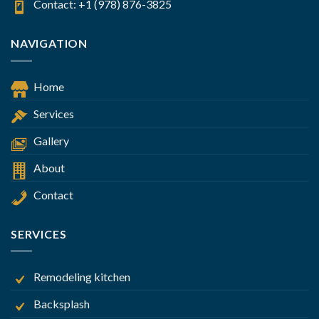
Contact: +1 (978) 876-3825
NAVIGATION
Home
Services
Gallery
About
Contact
SERVICES
Remodeling kitchen
Backsplash