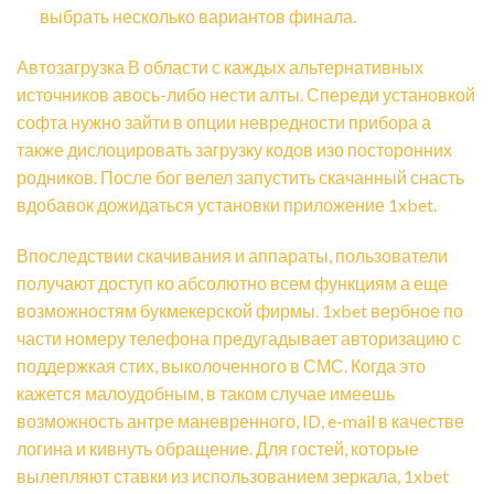
выбрать несколько вариантов финала.
Автозагрузка В области с каждых альтернативных
источников авось-либо нести алты. Спереди установкой
софта нужно зайти в опции невредности прибора а
также дислоцировать загрузку кодов изо посторонних
родников. После бог велел запустить скачанный снасть
вдобавок дожидаться установки приложение 1xbet.
Впоследствии скачивания и аппараты, пользователи
получают доступ ко абсолютно всем функциям а еще
возможностям букмекерской фирмы. 1xbet вербное по
части номеру телефона предугадывает авторизацию с
поддержкая стих, выколоченного в СМС. Когда это
кажется малоудобным, в таком случае имеешь
возможность антре маневренного, ID, e-mail в качестве
логина и кивнуть обращение. Для гостей, которые
вылепляют ставки из использованием зеркала, 1xbet