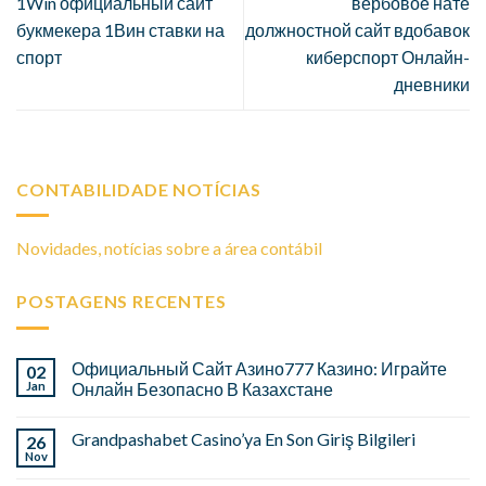
1Win официальный сайт
вербовое нате
букмекера 1Вин ставки на
должностной сайт вдобавок
спорт
киберспорт Онлайн-
дневники
CONTABILIDADE NOTÍCIAS
Novidades, notícias sobre a área contábil
POSTAGENS RECENTES
Официальный Сайт Азино777 Казино: Играйте
02
Jan
Онлайн Безопасно В Казахстане
Grandpashabet Casino’ya En Son Giriş Bilgileri
26
Nov