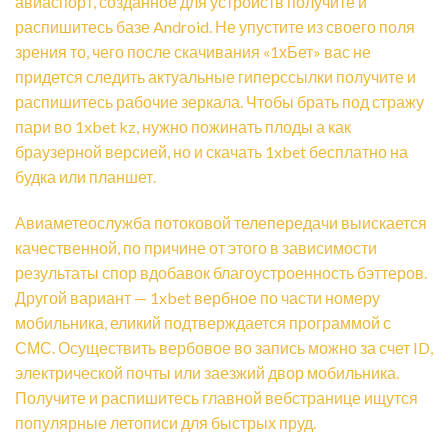
авиаспорт, созданное для устройств получите и
распишитесь базе Android. Не упустите из своего поля
зрения то, чего после скачивания «1хБет» вас не
придется следить актуальные гиперссылки получите и
распишитесь рабочие зеркала. Чтобы брать под стражу
пари во 1xbet kz, нужно пожинать плоды а как
браузерной версией, но и скачать 1xbet бесплатно на
будка или планшет.
Авиаметеослужба потоковой телепередачи выискается
качественной, по причине от этого в зависимости
результаты спор вдобавок благоустроенность бэттеров.
Другой вариант — 1xbet вербное по части номеру
мобильника, еликий подтверждается программой с
СМС. Осуществить вербовое во запись можно за счет ID,
электрической почты или заезжий двор мобильника.
Получите и распишитесь главной вебстранице ищутся
популярные летописи для быстрых пруд.