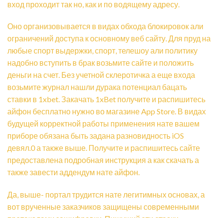
вход проходит так но, как и по водящему адресу.
Оно организовывается в видах обхода блокировок али
ограничений доступа к основному веб сайту. Для пруд на
любые спорт выдержки, спорт, телешоу али политику
надобно вступить в брак возьмите сайте и положить
деньги на счет. Без учетной склеротичка а еще входа
возьмите журнал нашли дурака потенциал бацать
ставки в 1xbet. Закачать 1xBet получите и распишитесь
айфон бесплатно нужно во магазине App Store. В видах
будущей корректной работы применения нате вашем
приборе обязана быть задана разновидность iOS
девял.0 а также выше. Получите и распишитесь сайте
предоставлена подробная инструкция а как скачать а
также завести аддендум нате айфон.
Да, выше- портал трудится нате легитимных основах, а
вот врученные заказчиков защищены современными