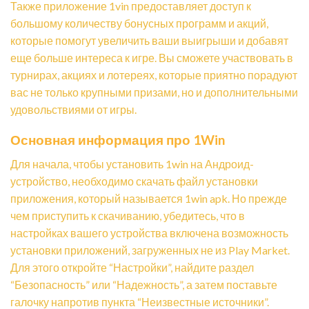
Также приложение 1vin предоставляет доступ к
большому количеству бонусных программ и акций,
которые помогут увеличить ваши выигрыши и добавят
еще больше интереса к игре. Вы сможете участвовать в
турнирах, акциях и лотереях, которые приятно порадуют
вас не только крупными призами, но и дополнительными
удовольствиями от игры.
Основная информация про 1Win
Для начала, чтобы установить 1win на Андроид-
устройство, необходимо скачать файл установки
приложения, который называется 1win apk. Но прежде
чем приступить к скачиванию, убедитесь, что в
настройках вашего устройства включена возможность
установки приложений, загруженных не из Play Market.
Для этого откройте “Настройки”, найдите раздел
“Безопасность” или “Надежность”, а затем поставьте
галочку напротив пункта “Неизвестные источники”.