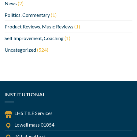
News
(2)
Politics, Commentary
(1)
Product Reviews, Music Reviews
(1)
Self Improvement, Coaching
(1)
Uncategorized
(524)
INSTITUTIONAL
LHS TILE Services
Lowell mass 01854
74 Lafayette st