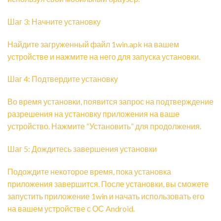
Шаг 3: Начните установку
Найдите загруженный файл 1win.apk на вашем
устройстве и нажмите на него для запуска установки.
Шаг 4: Подтвердите установку
Во время установки, появится запрос на подтверждение
разрешения на установку приложения на ваше
устройство. Нажмите “Установить” для продолжения.
Шаг 5: Дождитесь завершения установки
Подождите некоторое время, пока установка
приложения завершится. После установки, вы сможете
запустить приложение 1win и начать использовать его
на вашем устройстве с ОС Android.