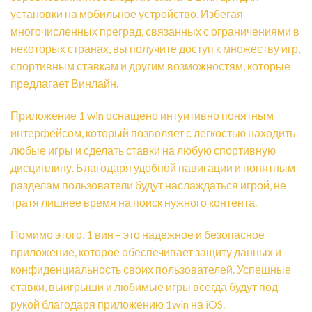
установки на мобильное устройство. Избегая
многочисленных преград, связанных с ограничениями в
некоторых странах, вы получите доступ к множеству игр,
спортивным ставкам и другим возможностям, которые
предлагает Винлайн.
Приложение 1 win оснащено интуитивно понятным
интерфейсом, который позволяет с легкостью находить
любые игры и сделать ставки на любую спортивную
дисциплину. Благодаря удобной навигации и понятным
разделам пользователи будут наслаждаться игрой, не
тратя лишнее время на поиск нужного контента.
Помимо этого, 1 вин – это надежное и безопасное
приложение, которое обеспечивает защиту данных и
конфиденциальность своих пользователей. Успешные
ставки, выигрыши и любимые игры всегда будут под
рукой благодаря приложению 1win на iOS.