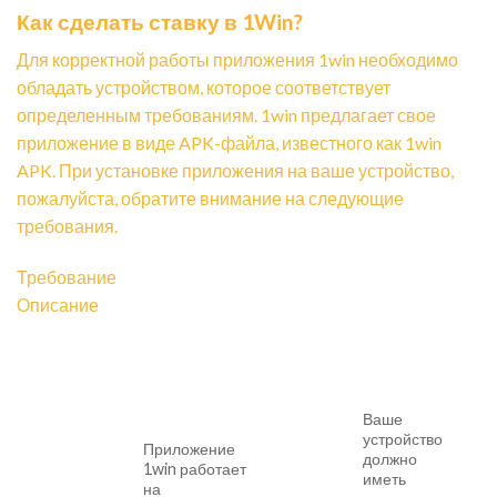
Как сделать ставку в 1Win?
Для корректной работы приложения 1win необходимо
обладать устройством, которое соответствует
определенным требованиям. 1win предлагает свое
приложение в виде APK-файла, известного как 1win
APK. При установке приложения на ваше устройство,
пожалуйста, обратите внимание на следующие
требования.
Требование
Описание
Ваше
устройство
Приложение
должно
1win работает
иметь
на