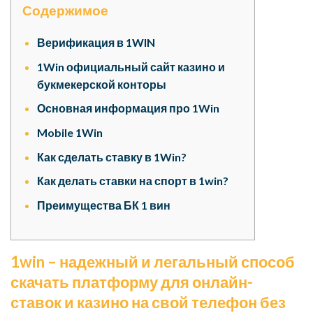
Содержимое
Верификация в 1WIN
1Win официальный сайт казино и
букмекерской конторы
Основная информация про 1Win
Mobile 1Win
Как сделать ставку в 1Win?
Как делать ставки на спорт в 1win?
Преимущества БК 1 вин
1win – надежный и легальный способ
скачать платформу для онлайн-
ставок и казино на свой телефон без