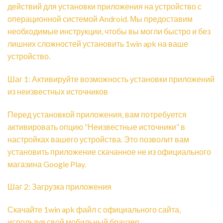
действий для установки приложения на устройство с
операционной системой Android. Мы предоставим
необходимые инструкции, чтобы вы могли быстро и без
лишних сложностей установить 1win apk на ваше
устройство.
Шаг 1: Активируйте возможность установки приложений
из неизвестных источников
Перед установкой приложения, вам потребуется
активировать опцию “Неизвестные источники” в
настройках вашего устройства. Это позволит вам
установить приложение скачанное не из официального
магазина Google Play.
Шаг 2: Загрузка приложения
Скачайте 1win apk файл с официального сайта,
используя свой мобильный браузер.