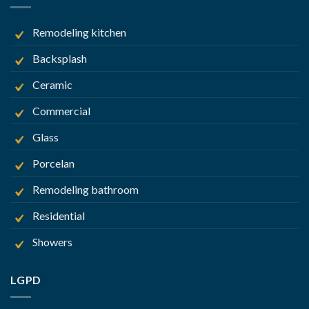
Remodeling kitchen
Backsplash
Ceramic
Commercial
Glass
Porcelan
Remodeling bathroom
Residential
Showers
LGPD