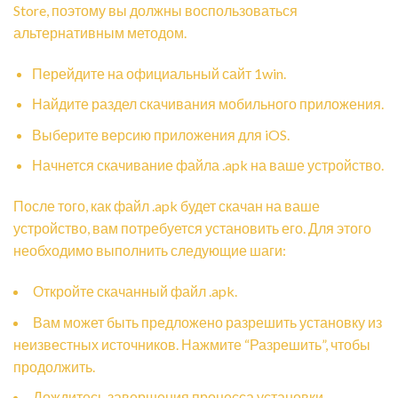
Store, поэтому вы должны воспользоваться
альтернативным методом.
Перейдите на официальный сайт 1win.
Найдите раздел скачивания мобильного приложения.
Выберите версию приложения для iOS.
Начнется скачивание файла .apk на ваше устройство.
После того, как файл .apk будет скачан на ваше
устройство, вам потребуется установить его. Для этого
необходимо выполнить следующие шаги:
Откройте скачанный файл .apk.
Вам может быть предложено разрешить установку из
неизвестных источников. Нажмите “Разрешить”, чтобы
продолжить.
Дождитесь завершения процесса установки.