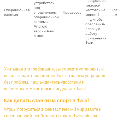
процессор с
устройствах
тактовой
под
Операционная
частотой не
Опе
управлением
Процессор
система
менее 1
пам
операционной
ГГц, чтобы
системы
обеспечить
Android
плавную
версии 4.4 и
работу
выше.
приложения
1win.
Учитывая эти требования, вы сможете установить и
использовать приложение 1win на вашем устройстве
без проблем. Наслаждайтесь удобством и
возможностями, которые предлагает 1win!
Как делать ставки на спорт в 1win?
Чтобы погрузиться в фантастический мир азарта и
соревнований, необходимо скачать 1win apk для